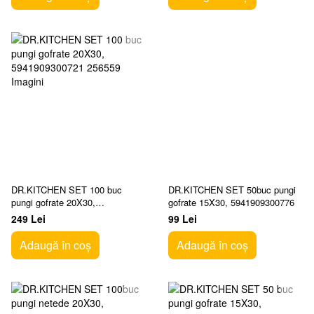
DR.KITCHEN SET 100 buc
DR.KITCHEN SET 50buc pungi
pungi gofrate 20X30,
gofrate 15X30, 5941909300776
5941909300721
249 Lei
99 Lei
Adaugă în coș
Adaugă în coș