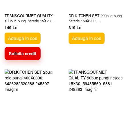
TRANSGOURMET QUALITY
DR.KITCHEN SET 200buc pungi
100buc pungi netede 15X20,
netede 150X200,
5948556015527
6426282520502
149 Lei
319 Lei
Adaugă în coș
Adaugă în coș
Solicita credit