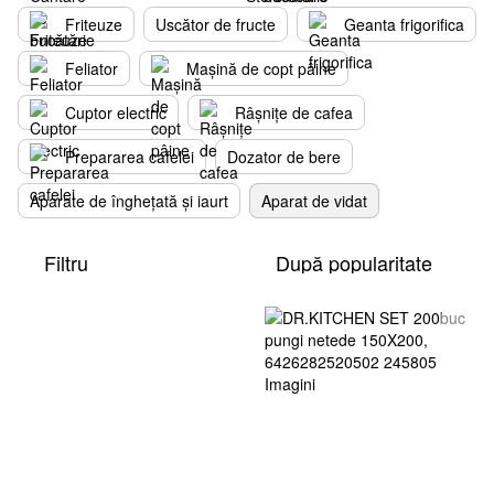
Friteuze
Uscător de fructe
Geanta frigorifica
Feliator
Mașină de copt pâine
Cuptor electric
Râșnițe de cafea
Prepararea cafelei
Dozator de bere
Aparate de înghețată și iaurt
Aparat de vidat
Filtru
După popularitate