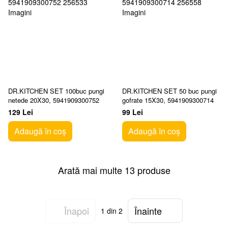
DR.KITCHEN SET 100buc pungi
DR.KITCHEN SET 50 buc pungi
netede 20X30, 5941909300752
gofrate 15X30, 5941909300714
129 Lei
99 Lei
Adaugă în coș
Adaugă în coș
Arată mai multe 13 produse
Înapoi
Înainte
1
din 2