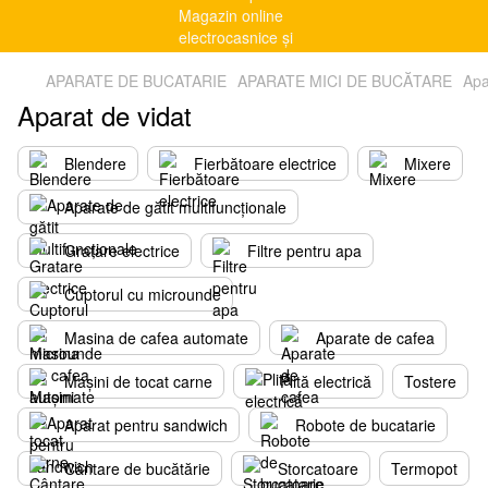
APARATE DE BUCATARIE
APARATE MICI DE BUCĂTARE
Apa
Aparat de vidat
Blendere
Fierbătoare electrice
Mixere
Aparate de gătit multifuncționale
Gratare electrice
Filtre pentru apa
Cuptorul cu microunde
Masina de cafea automate
Aparate de cafea
Mașini de tocat carne
Plită electrică
Tostere
Aparat pentru sandwich
Robote de bucatarie
Cântare de bucătărie
Storcatoare
Termopot