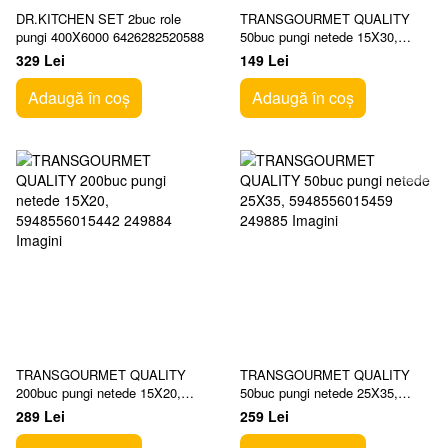
DR.KITCHEN SET 2buc role
TRANSGOURMET QUALITY
pungi 400X6000 6426282520588
50buc pungi netede 15X30,
5948556015381
329 Lei
149 Lei
Adaugă în coș
Adaugă în coș
TRANSGOURMET QUALITY
TRANSGOURMET QUALITY
200buc pungi netede 15X20,
50buc pungi netede 25X35,
5948556015442
5948556015459
289 Lei
259 Lei