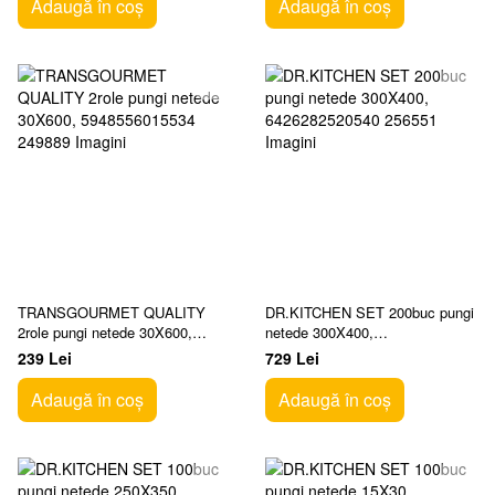
Adaugă în coș
Adaugă în coș
TRANSGOURMET QUALITY
DR.KITCHEN SET 200buc pungi
2role pungi netede 30X600,
netede 300X400,
5948556015534
6426282520540
239 Lei
729 Lei
Adaugă în coș
Adaugă în coș