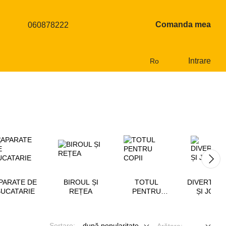
Comanda mea
060878222
Intrare
Ro
PARATE DE
BIROUL ȘI
TOTUL
DIVERTIS
BUCATARIE
REȚEA
PENTRU
ȘI JOCU
COPII
Sortare:
după popularitate