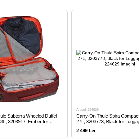
Articol: 224629
ule Subterra Wheeled Duffel
Carry-On Thule Spira Compac
3L, 3203917, Ember for
27L, 3203778, Black for Lugga
uffels
2 499 Lei