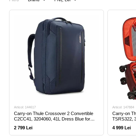
Articol: 144617
Articol: 147884
Carry-on Thule Crossover 2 Convertible
Carry-on Th
C2CC41, 3204060, 41L Dress Blue for
TSRS322, 3
Luggage & Duffels
Luggage & D
2 799 Lei
4 999 Lei