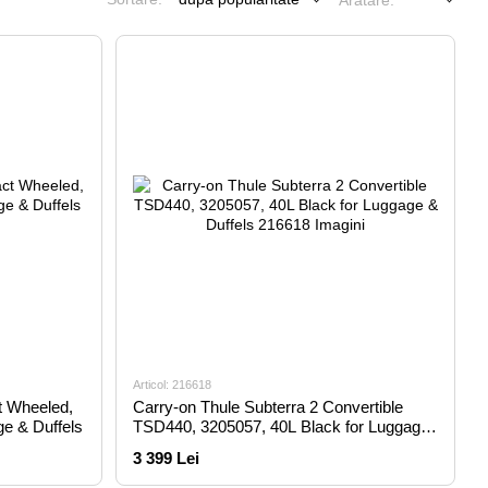
Arătare:
Articol: 216618
t Wheeled,
Carry-on Thule Subterra 2 Convertible
ge & Duffels
TSD440, 3205057, 40L Black for Luggage
& Duffels
3 399 Lei