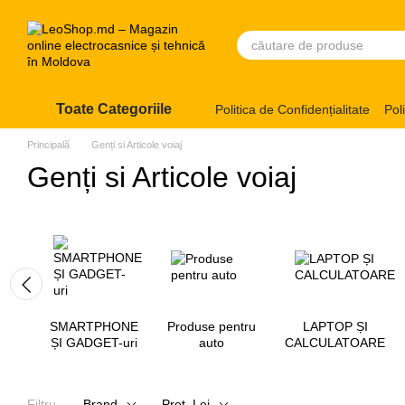
Mergi la conținutul principal
Toate Categoriile
Politica de Confidențialitate
Pol
Principală
Genți si Articole voiaj
Genți si Articole voiaj
SMARTPHONE
Produse pentru
LAPTOP ȘI
ȘI GADGET-uri
auto
CALCULATOARE
Filtru
Brand
Preț, Lei