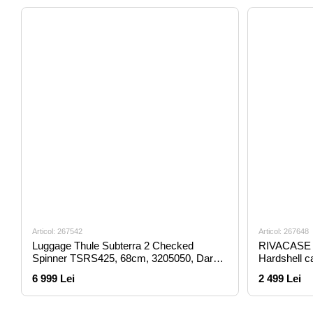
Articol: 267542
Articol: 267648
Luggage Thule Subterra 2 Checked
RIVACASE 
Spinner TSRS425, 68cm, 3205050, Dark
Hardshell c
Slate for Luggage & Duffels
20"/34L
6 999 Lei
2 499 Lei