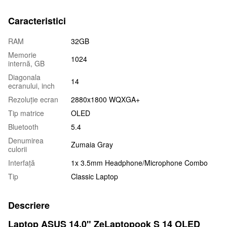
Caracteristici
RAM
32GB
Memorie
1024
internă, GB
Diagonala
14
ecranului, inch
Rezoluție ecran
2880x1800 WQXGA+
Tip matrice
OLED
Bluetooth
5.4
Denumirea
Zumaia Gray
culorii
Interfață
1x 3.5mm Headphone/Microphone Combo
Tip
Classic Laptop
Descriere
Laptop ASUS 14.0" ZeLaptopook S 14 OLED