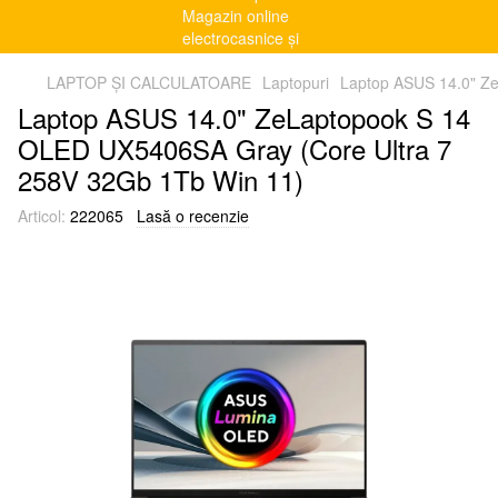
LAPTOP ȘI CALCULATOARE
Laptopuri
Laptop ASUS 14.0" Z
Laptop ASUS 14.0" ZeLaptopook S 14
OLED UX5406SA Gray (Core Ultra 7
258V 32Gb 1Tb Win 11)
Articol:
222065
Lasă o recenzie