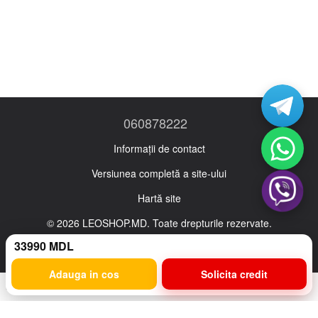
060878222
Informații de contact
Versiunea completă a site-ului
Hartă site
© 2026 LEOSHOP.MD. Toate drepturile rezervate.
Ro
Ru
33990 MDL
Adauga in cos
Solicita credit
Magazin online creat cu Horoshop