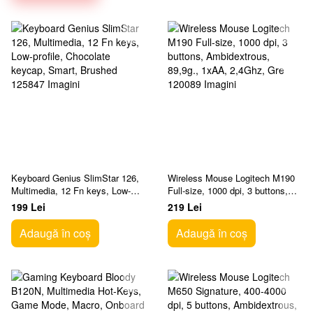
Keyboard Genius SlimStar 126,
Wireless Mouse Logitech M190
Multimedia, 12 Fn keys, Low-
Full-size, 1000 dpi, 3 buttons,
profile, Chocolate keycap,
Ambidextrous, 89,9g., 1xAA,
199 Lei
219 Lei
Smart, Brushed
2,4Ghz, Gre
Adaugă în coș
Adaugă în coș