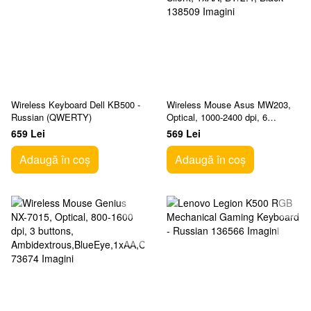
Wireless Keyboard Dell KB500 -
Wireless Mouse Asus MW203,
Russian (QWERTY)
Optical, 1000-2400 dpi, 6
buttons, Ergonomic, Silent,
659 Lei
569 Lei
1xAA, BT/2.4, Black
Adaugă în coș
Adaugă în coș