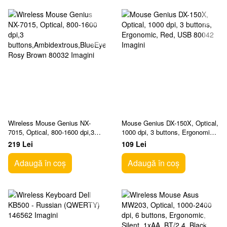
Wireless Mouse Genius NX-
Mouse Genius DX-150X, Optical,
7015, Optical, 800-1600 dpi,3
1000 dpi, 3 buttons, Ergonomic,
buttons,Ambidextrous,BlueEye,1
Red, USB
219 Lei
109 Lei
xAA, Rosy Brown
Adaugă în coș
Adaugă în coș