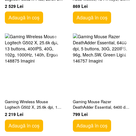
13 buttons, 400IPS, 40G, 106g,
thin, Metal-like finish, Silent,
2 529 Lei
869 Lei
1000Hz, 130h,
800-1600dpi
Adaugă în coș
Adaugă în coș
Gaming Wireless Mouse
Gaming Mouse Razer
Logitech G502 X, 25.6k dpi, 13
DeathAdder Essential, 6400 dpi,
buttons, 400IPS, 40G, 102g,
5 buttons, 30G, 220IPS, 96g,
2 219 Lei
799 Lei
1000Hz, 140h, Ergon
Mech.SW, Green Light
Adaugă în coș
Adaugă în coș