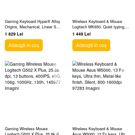
Gaming Keyboard HyperX Alloy
Wireless Keyboard & Mouse
Origins, Mechanical, Linear SW,
Logitech MK650, Quiet typing,
Aluminum, Onboard Memory,
Palm rest, Media сontrols,
1 829 Lei
1 449 Lei
Game Mode, RG
4000dpi, 5 button
Adaugă în coș
Adaugă în coș
Gaming Wireless Mouse
Wireless Keyboard & Mouse
Logitech G502 X Plus, 25.6k dpi,
Asus W5000, 13 Fn keys, Ultra