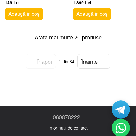
1,8m, USB, Black
dpi, 6 buttons, 650IPS, 50G,
149 Lei
1 899 Lei
79g, Ergonomic
Adaugă în coș
Adaugă în coș
Arată mai multe 20 produse
Înapoi
Înainte
1
din 34
060878222
Informații de contact