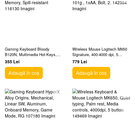
Gaming Keyboard Bloody
Wireless Mouse Logitech M650
B120N, Multimedia Hot-Keys,
Signature, 400-4000 dpi, 5
Game Mode, Macro, Onboard
buttons, Ambidextrous, 101g.,
355 Lei
779 Lei
Memory, Spill-resistant
1xAA, Bolt, 2.
Adaugă în coș
Adaugă în coș