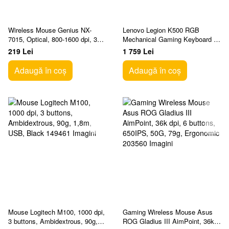
Wireless Mouse Genius NX-
Lenovo Legion K500 RGB
7015, Optical, 800-1600 dpi, 3
Mechanical Gaming Keyboard -
buttons,
Russian
219 Lei
1 759 Lei
Ambidextrous,BlueEye,1xAA,Ch
ocolate
Adaugă în coș
Adaugă în coș
Mouse Logitech M100, 1000 dpi,
Gaming Wireless Mouse Asus
3 buttons, Ambidextrous, 90g,
ROG Gladius III AimPoint, 36k