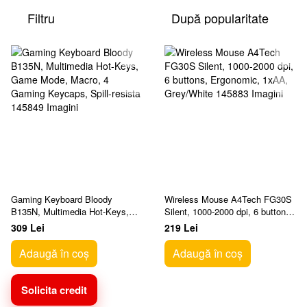
Filtru
După popularitate
Gaming Keyboard Bloody
Wireless Mouse A4Tech FG30S
B135N, Multimedia Hot-Keys,
Silent, 1000-2000 dpi, 6 buttons,
Game Mode, Macro, 4 Gaming
Ergonomic, 1xAA, Grey/White
309 Lei
219 Lei
Keycaps, Spill-resista
Adaugă în coș
Adaugă în coș
Solicita credit