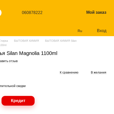
Мой заказ
060878222
Вход
Ru
Стирка
БЫТОВАЯ ХИМИЯ
БЫТОВАЯ ХИМИЯ Silan
100ml
я Silan Magnolia 1100ml
авить отзыв
К сравнению
В желания
пительной скидки
Кредит