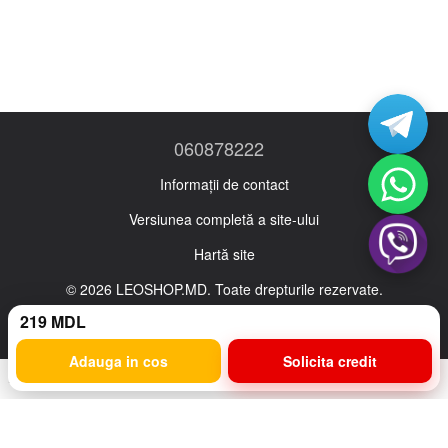
060878222
Informații de contact
Versiunea completă a site-ului
Hartă site
© 2026 LEOSHOP.MD. Toate drepturile rezervate.
Ro
Ru
219 MDL
Adauga in cos
Solicita credit
Magazin online creat cu Horoshop