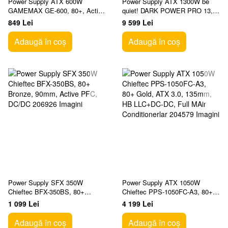
Power Supply ATX 600W
Power Supply ATX 1300W be
GAMEMAX GE-600, 80+, Active
quiet! DARK POWER PRO 13,
PFC, 120mm Ventilator, Retail
80+ Titanium, ATX 3.0,
849 Lei
9 599 Lei
LLC+SR+DC/DC Full MAir
Conditionerlar
Adaugă în coș
Adaugă în coș
Power Supply SFX 350W
Power Supply ATX 1050W
Chieftec BFX-350BS, 80+
Chieftec PPS-1050FC-A3, 80+
Bronze, 90mm, Active PFC,
Gold, ATX 3.0, 135mm, HB
1 099 Lei
4 199 Lei
DC/DC
LLC+DC-DC, Full MAir
Conditionerlar
Adaugă în coș
Adaugă în coș