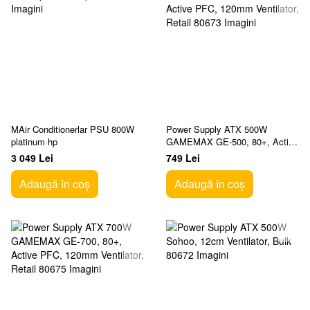
MAir Conditionerlar PSU 800W
Power Supply ATX 500W
platinum hp
GAMEMAX GE-500, 80+, Active
PFC, 120mm Ventilator, Retail
3 049 Lei
749 Lei
Adaugă în coș
Adaugă în coș