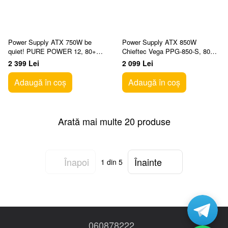
Power Supply ATX 750W be
Power Supply ATX 850W
quiet! PURE POWER 12, 80+
Chieftec Vega PPG-850-S, 80+
Gold, 120mm, Active PFC,
Gold, 135mm, Active PFC, Half-
2 399 Lei
2 099 Lei
SR+LLC+DC/DC, ATX 3.1, P
Bridge LLC+DC/DC, A
Adaugă în coș
Adaugă în coș
Arată mai multe 20 produse
Înapoi
Înainte
1
din 5
060878222