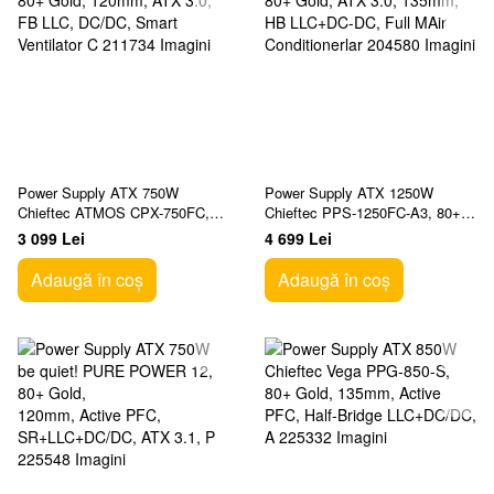
Power Supply ATX 750W
Power Supply ATX 1250W
Chieftec ATMOS CPX-750FC,
Chieftec PPS-1250FC-A3, 80+
80+ Gold, 120mm, ATX 3.0, FB
Gold, ATX 3.0, 135mm, HB
3 099 Lei
4 699 Lei
LLC, DC/DC, Smart Ventilator C
LLC+DC-DC, Full MAir
Conditionerlar
Adaugă în coș
Adaugă în coș