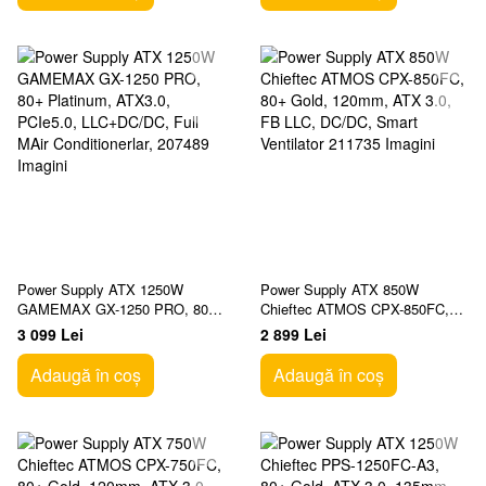
Power Supply ATX 1250W
Power Supply ATX 850W
GAMEMAX GX-1250 PRO, 80+
Chieftec ATMOS CPX-850FC,
Platinum, ATX3.0, PCIe5.0,
80+ Gold, 120mm, ATX 3.0, FB
3 099 Lei
2 899 Lei
LLC+DC/DC, Full MAir
LLC, DC/DC, Smart Ventilator
Conditionerlar,
Adaugă în coș
Adaugă în coș