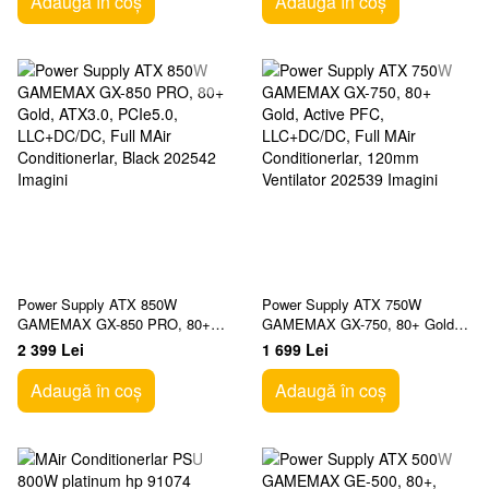
Adaugă în coș
Adaugă în coș
Power Supply ATX 850W
Power Supply ATX 750W
GAMEMAX GX-850 PRO, 80+
GAMEMAX GX-750, 80+ Gold,
Gold, ATX3.0, PCIe5.0,
Active PFC, LLC+DC/DC, Full
2 399 Lei
1 699 Lei
LLC+DC/DC, Full MAir
MAir Conditionerlar, 120mm
Conditionerlar, Black
Ventilator
Adaugă în coș
Adaugă în coș