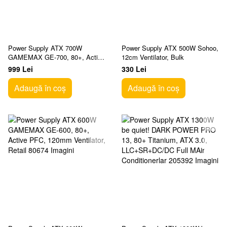
Power Supply ATX 700W
Power Supply ATX 500W Sohoo,
GAMEMAX GE-700, 80+, Active
12cm Ventilator, Bulk
PFC, 120mm Ventilator, Retail
999 Lei
330 Lei
Adaugă în coș
Adaugă în coș