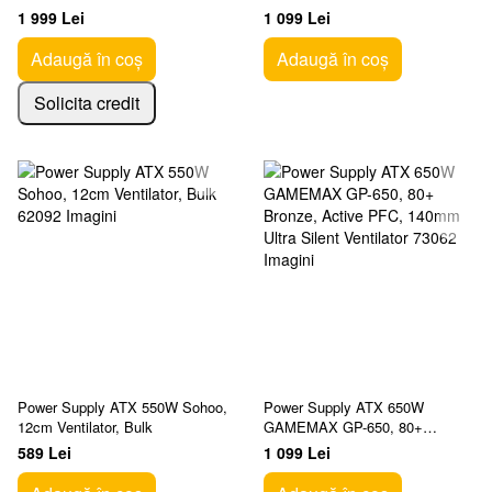
Active PFC, LLC+DC/DC, Full
Bronze, Active PFC, 140mm
1 999 Lei
1 099 Lei
MAir Conditionerlar, 120mm
Ultra Silent Ventilator
Ventilator
Adaugă în coș
Adaugă în coș
Solicita credit
Power Supply ATX 550W Sohoo,
Power Supply ATX 650W
12cm Ventilator, Bulk
GAMEMAX GP-650, 80+
Bronze, Active PFC, 140mm
589 Lei
1 099 Lei
Ultra Silent Ventilator