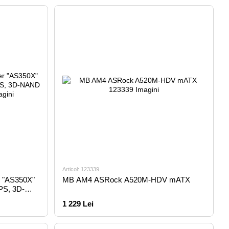
Articol: 123339
 "AS350X"
MB AM4 ASRock A520M-HDV mATX
PS, 3D-
1 229 Lei