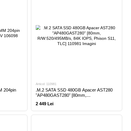
Articol: 110981
 204pin
.M.2 SATA SSD 480GB Apacer AST280
"AP480GAST280" [80mm,
R/W:520/495MB/s, 84K IOPS, Phison S11,
2 449 Lei
TLC]