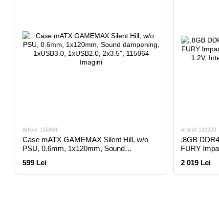
Articol: 115864
Articol: 132223
Case mATX GAMEMAX Silent Hill, w/o
.8GB DDR4
PSU, 0.6mm, 1x120mm, Sound
FURY Impac
dampening, 1xUSB3.0, 1xUSB2.0, 2x3.5",
22, 1.2V, In
599 Lei
2 019 Lei