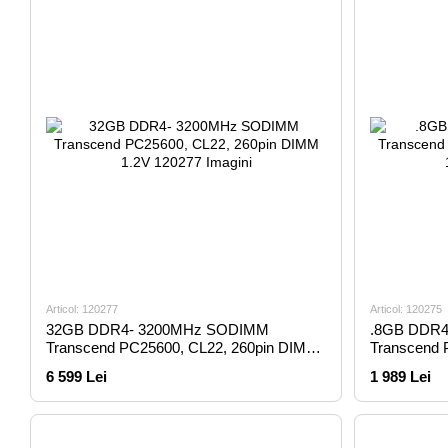
Articol: 120277
Articol: 120275
32GB DDR4- 3200MHz SODIMM
.8GB DDR
Transcend PC25600, CL22, 260pin DIMM
Transcend 
1.2V
1.2V
6 599 Lei
1 989 Lei