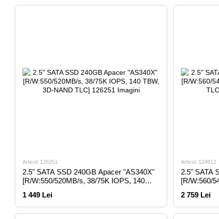
Articol: 126251
Articol: 124812
2.5" SATA SSD 240GB Apacer "AS340X"
2.5" SATA 
[R/W:550/520MB/s, 38/75K IOPS, 140
[R/W:560/5
TBW, 3D-NAND TLC]
NAND TLC],
1 449 Lei
2 759 Lei