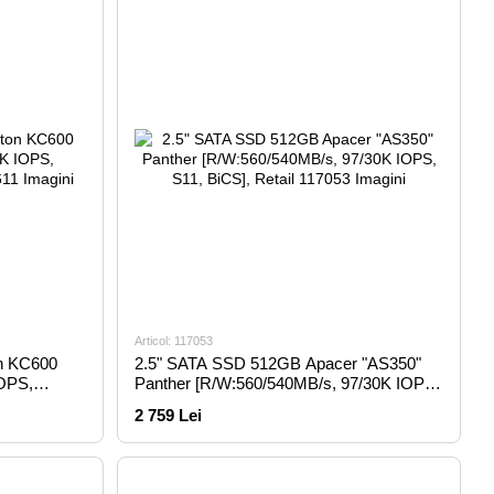
Articol: 117053
n KC600
2.5" SATA SSD 512GB Apacer "AS350"
IOPS,
Panther [R/W:560/540MB/s, 97/30K IOPS,
S11, BiCS], Retail
2 759 Lei