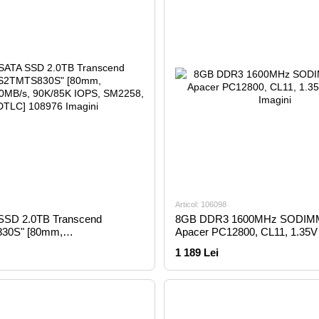
Articol: 106098
SSD 2.0TB Transcend
8GB DDR3 1600MHz SODIMM
30S" [80mm,
Apacer PC12800, CL11, 1.35V
0MB/s, 90K/85K IOPS,
1 189 Lei
DTLC]