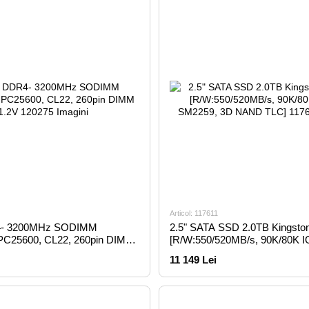
Articol: 117611
4- 3200MHz SODIMM
2.5" SATA SSD 2.0TB Kingsto
PC25600, CL22, 260pin DIMM
[R/W:550/520MB/s, 90K/80K 
SM2259, 3D NAND TLC]
11 149 Lei