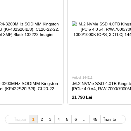
Articol: 144111
-3200MHz SODIMM Kingston
.M.2 NVMe SSD 4.0TB Kingst
t (KF432S20IB/8), CL20-22-
[PCIe 4.0 x4, R/W:7000/7000M
tel XMP, Black
1000/1000K IOPS, 3DTLC]
21 790 Lei
Înapoi
1
2
3
4
5
6
...
45
Înainte