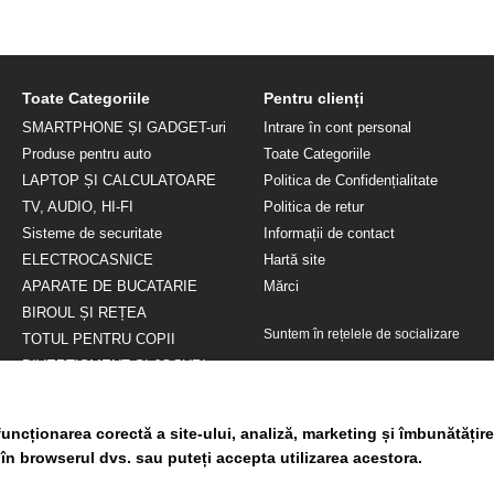
Toate Categoriile
Pentru clienți
SMARTPHONE ȘI GADGET-uri
Intrare în cont personal
Produse pentru auto
Toate Categoriile
LAPTOP ȘI CALCULATOARE
Politica de Confidențialitate
TV, AUDIO, HI-FI
Politica de retur
Sisteme de securitate
Informații de contact
ELECTROCASNICE
Hartă site
APARATE DE BUCATARIE
Mărci
BIROUL ȘI REȚEA
Suntem în rețelele de socializare
TOTUL PENTRU COPII
DIVERTISMENT ȘI JOCURI
FRUMUSEȚE ȘI SĂNĂTATE
Genți si Articole voiaj
uncționarea corectă a site-ului, analiză, marketing și îmbunătățire
Gradina si terasa
 în browserul dvs. sau puteți accepta utilizarea acestora.