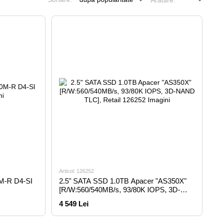
Arătare:
Articol: 126252
M-R D4-SI
2.5" SATA SSD 1.0TB Apacer "AS350X"
[R/W:560/540MB/s, 93/80K IOPS, 3D-
NAND TLC], Retail
4 549 Lei