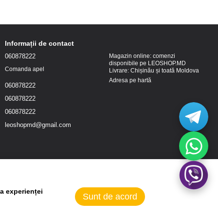
Informații de contact
060878222
Magazin online: comenzi
disponibile pe LEOSHOP.MD
Comanda apel
Livrare: Chișinău și toată Moldova
Adresa pe hartă
060878222
060878222
060878222
leoshopmd@gmail.com
a experienței
Sunt de acord