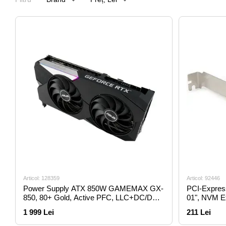
Articol: 128359
Articol: 92446
Power Supply ATX 850W GAMEMAX GX-
PCI-Expres
850, 80+ Gold, Active PFC, LLC+DC/DC,
01", NVM Ex
Full MAir Conditionerlar, 120mm Ventilator
Bootable fr
1 999 Lei
211 Lei