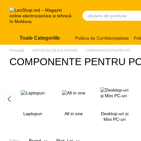
Mergi la conținutul principal
Toate Categoriile
Politica de Confidențialitate
Pol
Principală
LAPTOP ȘI CALCULATOARE
COMPONENTE PENTRU PC
COMPONENTE PENTRU P
Laptopuri
All in one
Desktop-uri și
Mini PC-uri
Filtru
Brand
Preț, Lei