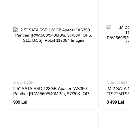
Articol: 117054
Articol: 108976
2.5" SATA SSD 128GB Apacer "AS350"
.M.2 SATA 
Panther [R/W:560/540MB/s, 97/30K IOPS,
"TS2TMTS8
S11, BiCS], Retail
R/W:560/52
909 Lei
8 499 Lei
SM2258, 3