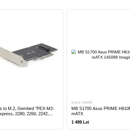
Articol: 145088
s to M.2, Gembird "PEX-M2-
MB S1700 Asus PRIME H610
press, 2280, 2260, 2242,
mATX
om UEFI v2.3.1
1 499 Lei