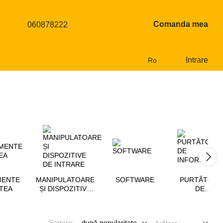
Comanda mea
060878222
Intrare
Ro
MENTE
MANIPULATOARE
SOFTWARE
PURTĂTORI
TEA
ȘI DISPOZITIVE
DE
DE INTRARE
INFORMAȚII
Sortare:
după popularitate