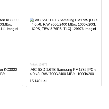
Articol: 129976
on KC3000
.AIC SSD 1.6TB Samsung PM1735 [PCIe
B/s,
4.0 x8, R/W:7000/2400 MB/s, 1000k/200k
IOPS, TBW 8.76PB, TLC]
15 149 Lei