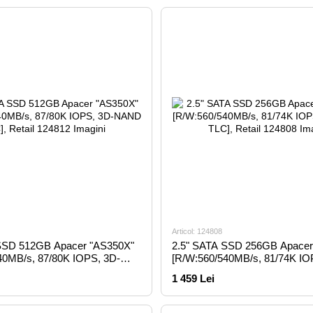
Articol: 124808
SSD 512GB Apacer "AS350X"
2.5" SATA SSD 256GB Apacer
40MB/s, 87/80K IOPS, 3D-
[R/W:560/540MB/s, 81/74K IO
 Retail
NAND TLC], Retail
1 459 Lei