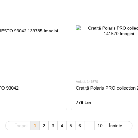
Articol: 141570
TO 93042
Cratiță Polaris PRO collection
779 Lei
Înapoi
1
2
3
4
5
6
...
10
Înainte