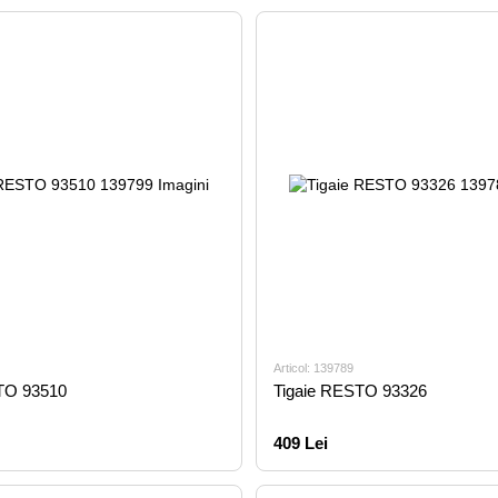
Articol: 139789
TO 93510
Tigaie RESTO 93326
409 Lei