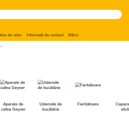
itica de retur
Informații de contact
Mărci
ce
Aparate de
Ustensile de
Fierbătoare
Capace
cafea Geyser
bucătărie
sticl