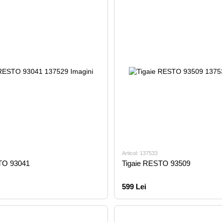
Articol: 137533
TO 93041
Tigaie RESTO 93509
599 Lei