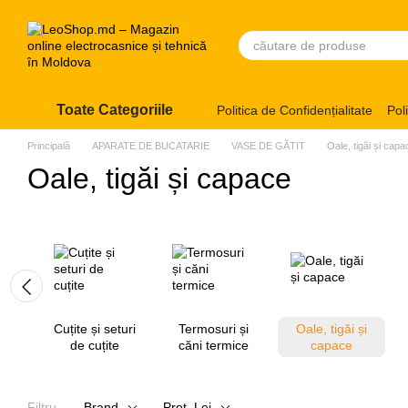
Mergi la conținutul principal
Toate Categoriile
Politica de Confidențialitate
Pol
Principală
APARATE DE BUCATARIE
VASE DE GĂTIT
Oale, tigăi și capa
Oale, tigăi și capace
Cuțite și seturi
Termosuri și
Oale, tigăi și
de cuțite
căni termice
capace
Filtru
Brand
Preț, Lei