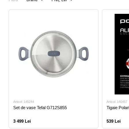
Articol: 145244
Articol: 140457
Set de vase Tefal G712S855
Tigaie Pola
3 499 Lei
539 Lei