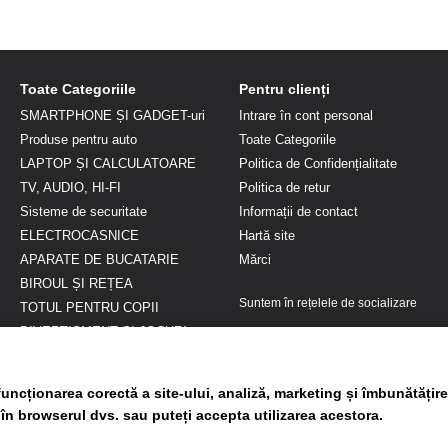
Toate Categoriile
Pentru clienți
SMARTPHONE ȘI GADGET-uri
Intrare în cont personal
Produse pentru auto
Toate Categoriile
LAPTOP ȘI CALCULATOARE
Politica de Confidențialitate
TV, AUDIO, HI-FI
Politica de retur
Sisteme de securitate
Informații de contact
ELECTROCASNICE
Hartă site
APARATE DE BUCATARIE
Mărci
BIROUL ȘI REȚEA
Suntem în rețelele de socializare
TOTUL PENTRU COPII
DIVERTISMENT ȘI JOCURI
FRUMUSEȚE ȘI SĂNĂTATE
Genți si Articole voiaj
uncționarea corectă a site-ului, analiză, marketing și îmbunătățire
Gradina si terasa
 în browserul dvs. sau puteți accepta utilizarea acestora.