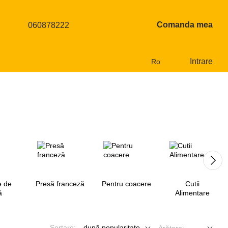
Comanda mea
060878222
Intrare
Ro
 de
Presă franceză
Pentru coacere
Cutii
ă
Alimentare
Sortare:
după popularitate