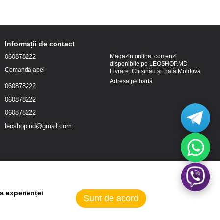
Informații de contact
060878222
Magazin online: comenzi
disponibile pe LEOSHOP.MD
Comanda apel
Livrare: Chișinău și toată Moldova
Adresa pe hartă
060878222
060878222
060878222
leoshopmd@gmail.com
a experienței
Sunt de acord