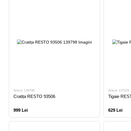
Articol: 139798
Articol: 137529
Cratița RESTO 93506
Tigaie RES
999 Lei
629 Lei