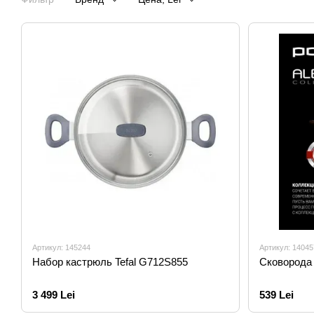
Артикул: 145244
Артикул: 14045
Набор кастрюль Tefal G712S855
Сковорода 
3 499 Lei
539 Lei