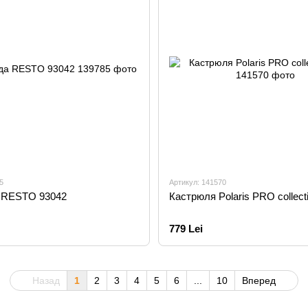
5
Артикул: 141570
 RESTO 93042
Кастрюля Polaris PRO collect
779 Lei
Назад
1
2
3
4
5
6
...
10
Вперед