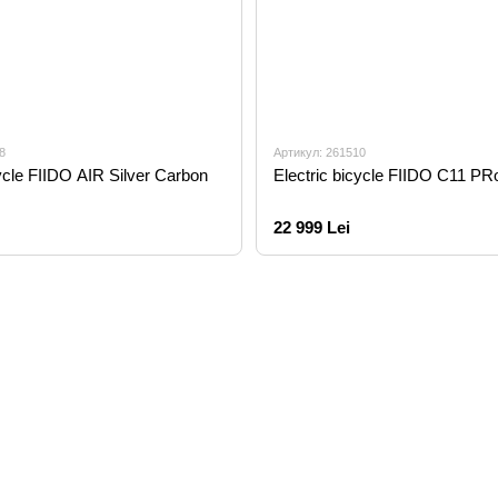
8
Артикул: 261510
cycle FIIDO AIR Silver Carbon
Electric bicycle FIIDO C11 PR
22 999 Lei