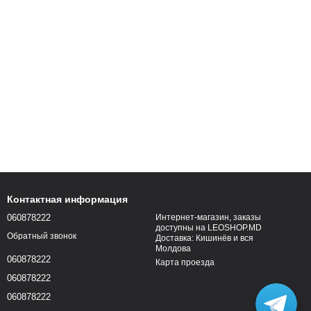
Контактная информация
060878222
Интернет-магазин, заказы
доступны на LEOSHOP.MD
Обратный звонок
Доставка: Кишинёв и вся
Молдова
060878222
Карта проезда
060878222
060878222