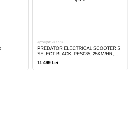
Артикул: 247773
o
PREDATOR ELECTRICAL SCOOTER 5
SELECT BLACK, PES035, 25KM/HR,
WITH TURNING LIGHTS (RETAIL PACK)
11 499 Lei