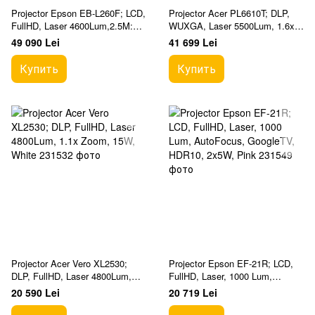
Projector Epson EB-L260F; LCD,
Projector Acer PL6610T; DLP,
FullHD, Laser 4600Lum,2.5M:1,
WUXGA, Laser 5500Lum, 1.6x
1,62x Zoom, Wi-Fi,
Zoom, Lens Shift, LAN, 2x10W,
49 090 Lei
41 699 Lei
Miracast,16W, White
White
Купить
Купить
Projector Acer Vero XL2530;
Projector Epson EF-21R; LCD,
DLP, FullHD, Laser 4800Lum,
FullHD, Laser, 1000 Lum,
1.1x Zoom, 15W, White
AutoFocus, GoogleTV, HDR10,
20 590 Lei
20 719 Lei
2x5W, Pink