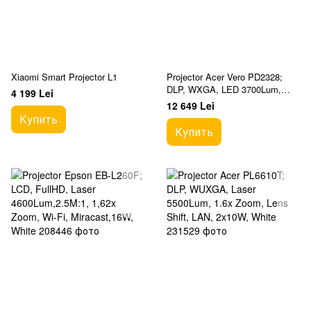
Xiaomi Smart Projector L1
Projector Acer Vero PD2328;
DLP, WXGA, LED 3700Lum,
4 199 Lei
1.1x Zoom, 10W, White
12 649 Lei
Купить
Купить