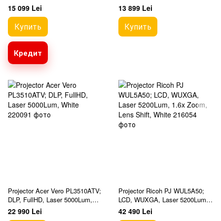
Zoom, LAN, USB-Display, 5W,
2.5M:1, LAN, Wi-Fi,16W, White
15 099 Lei
13 899 Lei
White
Купить
Купить
Кредит
Projector Acer Vero PL3510ATV;
Projector Ricoh PJ WUL5A50;
DLP, FullHD, Laser 5000Lum,
LCD, WUXGA, Laser 5200Lum,
White
1.6x Zoom, Lens Shift, White
22 990 Lei
42 490 Lei