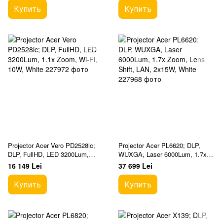
Купить
Купить
Projector Acer Vero PD2528ic;
Projector Acer PL6620; DLP,
DLP, FullHD, LED 3200Lum,
WUXGA, Laser 6000Lum, 1.7x
1.1x Zoom, Wi-Fi, 10W, White
Zoom, Lens Shift, LAN, 2x15W,
16 149 Lei
37 699 Lei
White
Купить
Купить