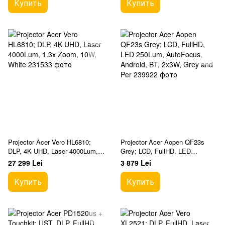
Купить
Купить
Projector Acer Vero HL6810;
Projector Acer Aopen QF23s
DLP, 4K UHD, Laser 4000Lum,
Grey; LCD, FullHD, LED
1.3x Zoom, 10W, White
250Lum, AutoFocus, Android,
27 299 Lei
3 879 Lei
BT, 2x3W, Grey and Per
Купить
Купить