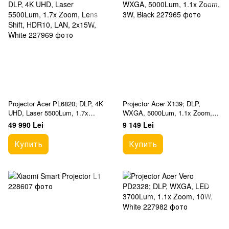
Projector Acer PL6820; DLP, 4K
Projector Acer X139; DLP,
UHD, Laser 5500Lum, 1.7x
WXGA, 5000Lum, 1.1x Zoom,
Zoom, Lens Shift, HDR10, LAN,
3W, Black
49 990 Lei
9 149 Lei
2x15W, White
Купить
Купить