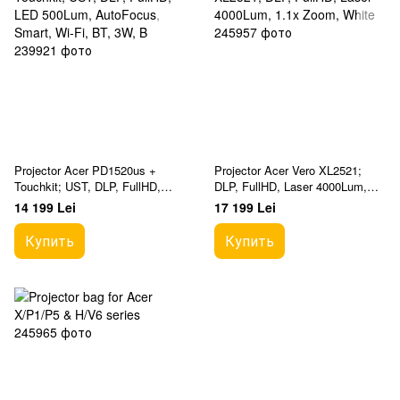
Projector Acer PD1520us +
Projector Acer Vero XL2521;
Touchkit; UST, DLP, FullHD,
DLP, FullHD, Laser 4000Lum,
LED 500Lum, AutoFocus,
1.1x Zoom, White
14 199 Lei
17 199 Lei
Smart, Wi-Fi, BT, 3W, B
Купить
Купить