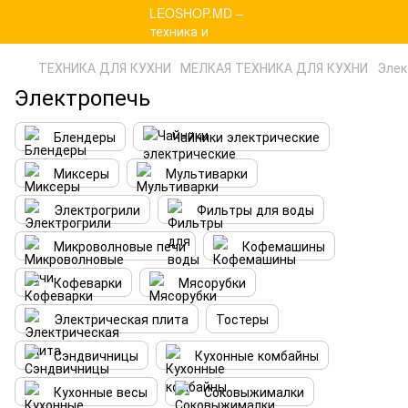
ТЕХНИКА ДЛЯ КУХНИ
МЕЛКАЯ ТЕХНИКА ДЛЯ КУХНИ
Элек
Электропечь
Блендеры
Чайники электрические
Миксеры
Мультиварки
Электрогрили
Фильтры для воды
Микроволновые печи
Кофемашины
Кофеварки
Мясорубки
Электрическая плита
Тостеры
Сэндвичницы
Кухонные комбайны
Кухонные весы
Соковыжималки