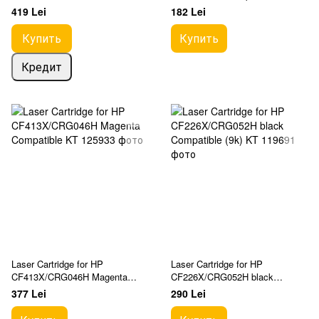
BLK
002-01-SB435AU
419 Lei
182 Lei
Купить
Купить
Кредит
Laser Cartridge for HP
Laser Cartridge for HP
CF413X/CRG046H Magenta
CF226X/CRG052H black
Compatible KT
Compatible (9k) KT
377 Lei
290 Lei