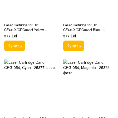
Laser Cartridge for HP
Laser Cartridge for HP
CF412X/CRG046H Yellow
CF410X/CRG046H Black
Compatible KT
Compatible KT
377 Lei
377 Lei
Купить
Купить