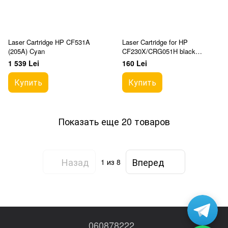
Laser Cartridge HP CF531A
Laser Cartridge for HP
(205A) Cyan
CF230X/CRG051H black
Compatible KT
1 539 Lei
160 Lei
Купить
Купить
Показать еще 20 товаров
Назад
Вперед
1
из 8
060878222