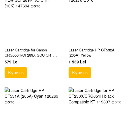
Laser Cartridge for Canon
Laser Cartridge HP CF532A
CRG056H/CF289X SCC CRT
(205A) Yellow
HEW SCF289X NO CHIP (10K)
579 Lei
1 539 Lei
Купить
Купить