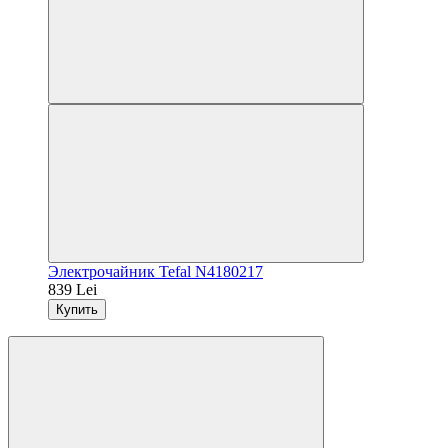
Электрочайник Tefal N4180217
839 Lei
Купить