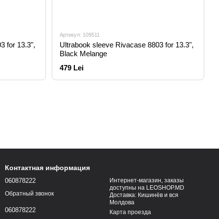
Артикул: 109511
 for 13.3",
Ultrabook sleeve Rivacase 8803 for 13.3",
Black Melange
479 Lei
Контактная информация
060878222
Интернет-магазин, заказы
доступны на LEOSHOP.MD
Обратный звонок
Доставка: Кишинёв и вся
Молдова
060878222
Карта проезда