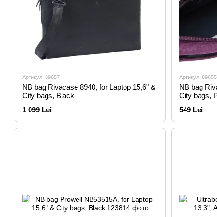
Артикул: 89657
Артикул: 89655
NB bag Rivacase 8940, for Laptop 15,6" &
NB bag Riva
City bags, Black
City bags, 
1 099 Lei
549 Lei