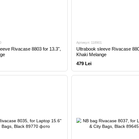
0
Артикул: 118901
leeve Rivacase 8803 for 13.3",
Ultrabook sleeve Rivacase 8803
nge
Khaki Melange
479 Lei