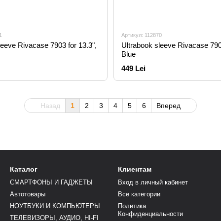
1
Артикул: 112870
leeve Rivacase 7903 for 13.3",
Ultrabook sleeve Rivacase 7903
Blue
449 Lei
Назад
1
2
3
4
5
6
Вперед
Каталог
Клиентам
СМАРТФОНЫ И ГАДЖЕТЫ
Вход в личный кабинет
Автотовары
Все категории
НОУТБУКИ И КОМПЬЮТЕРЫ
Политика
Конфиденциальности
ТЕЛЕВИЗОРЫ, АУДИО, HI-FI