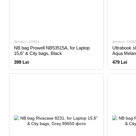
Артикул: 123814
Артикул: 11890
NB bag Prowell NB53515A, for Laptop
Ultrabook s
15,6" & City bags, Black
Aqua Mela
399 Lei
479 Lei