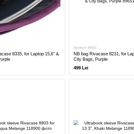
Артикул: 89651
case 8335, for Laptop 15,6" &
NB bag Rivacase 8231, for Lap
Purple
City Bags, Purple
499 Lei