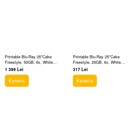
Printable Blu-Ray 25*Cake
Printable Blu-Ray 25*Cake
Freestyle, 50GB, 6x, White
Freestyle, 25GB, 6x, White
Inkjet
Inkjet
1 399 Lei
317 Lei
Купить
Купить