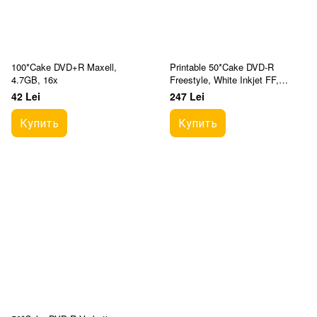
100*Cake DVD+R Maxell,
Printable 50*Cake DVD-R
4.7GB, 16x
Freestyle, White Inkjet FF,
4.7GB, 16x
42 Lei
247 Lei
Купить
Купить