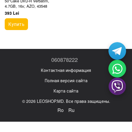
50*Cake DVD-R Verbatim,
4.7GB, 16x; AZO, 43548
393 Lei
Купить
060878222
Контактная информация
Полная версия сайта
Карта сайта
© 2026 LEOSHOP.MD. Все права защищены.
Ro
Ru
Magazin online creat cu Horoshop