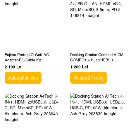
Fujitsu Portrep\O-Watt AC
Docking Station Gembird A-CM-
Adapter\EU-Cable Kit
COMBO10-01, 3xUSB3.1,
2xUSB-C, LAN, HDMI, VGA,
2 199 Lei
1 269 Lei
SD, MicroSD, 3.5mm, PD 8
Adaugă în coș
Adaugă în coș