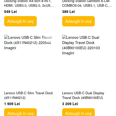
Docking Station A4Tech 8-IN-1,
Docking Station Gembird A-CM-
HDMI, USB3.0, USB2.0, 2xUSB-
COMBO5-04, USB3.1, USB-C,
C, SD, MicroSD, LAN, PD100W,
USB2.0, HDMI, LAN, PD 87W,
549 Lei
389 Lei
Aluminum
Metal housing
Adaugă în coș
Adaugă în coș
Lenovo USB-C Slim Travel Dock
Lenovo USB-C Dual Display
(4X11N40212)
Travel Dock (40B90100EU)
1 909 Lei
3 209 Lei
Adaugă în coș
Adaugă în coș