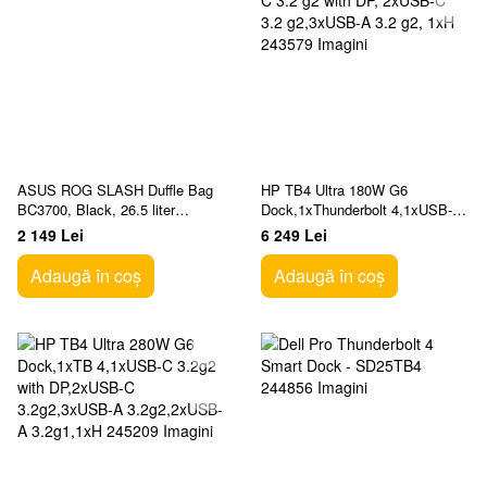
ASUS ROG SLASH Duffle Bag
HP TB4 Ultra 180W G6
BC3700, Black, 26.5 liter
Dock,1xThunderbolt 4,1xUSB-C
capacity
3.2 g2 with DP, 2xUSB-C 3.2
2 149 Lei
6 249 Lei
g2,3xUSB-A 3.2 g2, 1xH
Adaugă în coș
Adaugă în coș