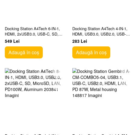
Docking Station A4Tech 6-IN-1,
Docking Station A4Tech 4-IN-1,
HDMI, 2xUSB3.0, USB-C, SD,
HDMI, USB3.0, USB2.0, USB-C,
MicroSD, PD100W, Aluminum,
PD100W, Aluminum, Ash Grey
549 Lei
283 Lei
Ash Grey
Adaugă în coș
Adaugă în coș