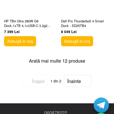
HP TB4 Ultra 280W G6
Dell Pro Thunderbolt 4 Smart
Dock,1xTB 4,1xUSB-C 3.2g2
Dock - SD25TB4
with DP,2xUSB-C 3.2g2,3xUSB-
7 399 Lei
8 049 Lei
A 3.2g2,2xUSB-A 3.2g1,1xH
Adaugă în coș
Adaugă în coș
Arată mai multe 12 produse
Înapoi
Înainte
1
din 2
060878222