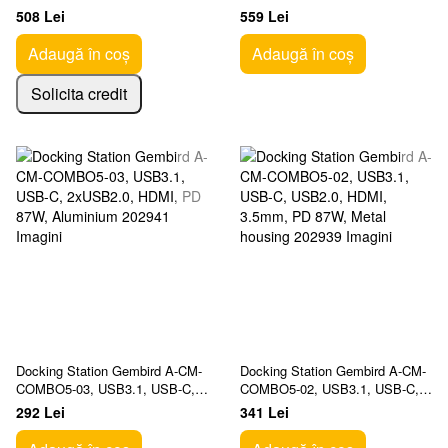
HDMI, VGA, 3.5mm, SD,
508 Lei
559 Lei
MicroSD, PD 60W, Metal
Adaugă în coș
Adaugă în coș
Solicita credit
Docking Station Gembird A-CM-
Docking Station Gembird A-CM-
COMBO5-03, USB3.1, USB-C,
COMBO5-02, USB3.1, USB-C,
2xUSB2.0, HDMI, PD 87W,
USB2.0, HDMI, 3.5mm, PD
292 Lei
341 Lei
Aluminium
87W, Metal housing