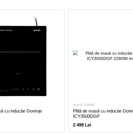
Articol: 229098
să cu inducție Gorenje
Plită de masă cu inducție Gore
ICY3500DGP
2 499 Lei