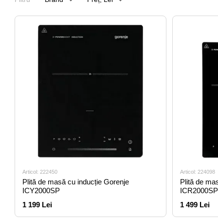
Articol: 222450
Articol: 224098
Plită de masă cu inducție Gorenje
Plită de ma
ICY2000SP
ICR2000SP
1 199 Lei
1 499 Lei