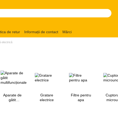
itica de retur
Informații de contact
Mărci
tă electrică
Aparate de
Gratare
Filtre pentru
Cuptoru
gătit
electrice
apa
micro
multifuncționale