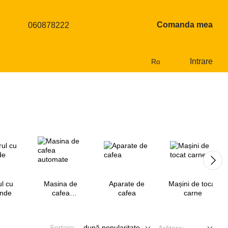
Comanda mea
060878222
Intrare
Ro
l cu
Masina de
Aparate de
Mașini de tocat
unde
cafea
cafea
carne
automate
Sortare:
după popularitate