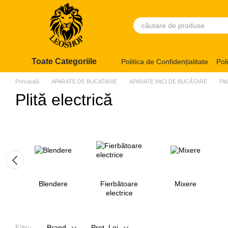
Mergi la conținutul principal
Toate Categoriile
Politica de Confidențialitate
Pol
Principală
APARATE DE BUCATARIE
APARATE MICI DE BUCĂTARE
Pli
Plită electrică
Blendere
Fierbătoare
Mixere
electrice
Filtru
Brand
Preț, Lei