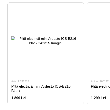
Articol: 242315
Articol: 268177
Plită electrică mini Ardesto ICS-B216
Plită elect
Black
1 899 Lei
1 299 Lei