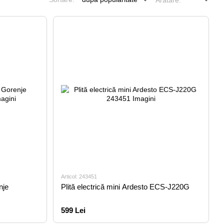
Arătare:
Articol: 243451
nje
Plită electrică mini Ardesto ECS-J220G
599 Lei