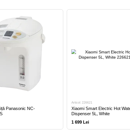
Articol: 226621
iță Panasonic NC-
Xiaomi Smart Electric Hot Wat
S
Dispenser 5L, White
1 699 Lei