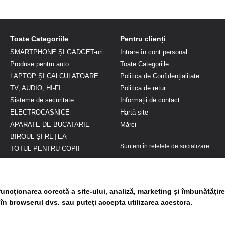
Toate Categoriile
Pentru clienți
SMARTPHONE ȘI GADGET-uri
Intrare în cont personal
Produse pentru auto
Toate Categoriile
LAPTOP ȘI CALCULATOARE
Politica de Confidențialitate
TV, AUDIO, HI-FI
Politica de retur
Sisteme de securitate
Informații de contact
ELECTROCASNICE
Hartă site
APARATE DE BUCATARIE
Mărci
BIROUL ȘI REȚEA
Suntem în rețelele de socializare
TOTUL PENTRU COPII
DIVERTISMENT ȘI JOCURI
FRUMUSEȚE ȘI SĂNĂTATE
Genți si Articole voiaj
uncționarea corectă a site-ului, analiză, marketing și îmbunătățire
Gradina si terasa
 în browserul dvs. sau puteți accepta utilizarea acestora.