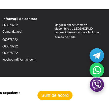
Informații de contact
060878222
Magazin online: comenzi
disponibile pe LEOSHOP.MD
Comanda apel
Livrare: Chișinău și toată Moldova
Adresa pe hartă
060878222
060878222
060878222
leoshopmd@gmail.com
a experienței
Sunt de acord