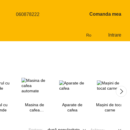
Comanda mea
060878222
Intrare
Ro
l cu
Masina de
Aparate de
Mașini de tocat
unde
cafea
cafea
carne
automate
Sortare:
după popularitate