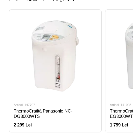
Articol: 147707
Articol: 141093
ThermoCratiță Panasonic NC-
ThermoCrat
DG3000WTS
EG3000WT
2 299 Lei
1 799 Lei