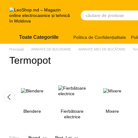
Mergi la conținutul principal
Toate Categoriile
Politica de Confidențialitate
Pol
Principală
APARATE DE BUCATARIE
APARATE MICI DE BUCĂTARE
Te
Termopot
Blendere
Fierbătoare
Mixere
electrice
Filtru
Brand
Preț, Lei