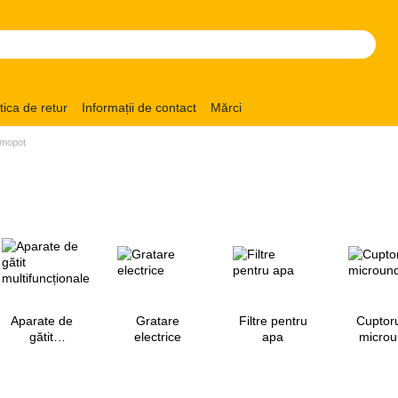
itica de retur
Informații de contact
Mărci
rmopot
Aparate de
Gratare
Filtre pentru
Cuptoru
gătit
electrice
apa
micro
multifuncționale