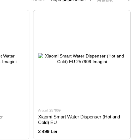
Arătare:
Articol: 257909
er
Xiaomi Smart Water Dispenser (Hot and
Cold) EU
2 499 Lei