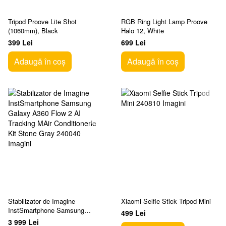
Tripod Proove Lite Shot
RGB Ring Light Lamp Proove
(1060mm), Black
Halo 12, White
399 Lei
699 Lei
Adaugă în coș
Adaugă în coș
Stabilizator de Imagine
Xiaomi Selfie Stick Tripod Mini
InstSmartphone Samsung
499 Lei
Galaxy A360 Flow 2 AI Tracking
3 999 Lei