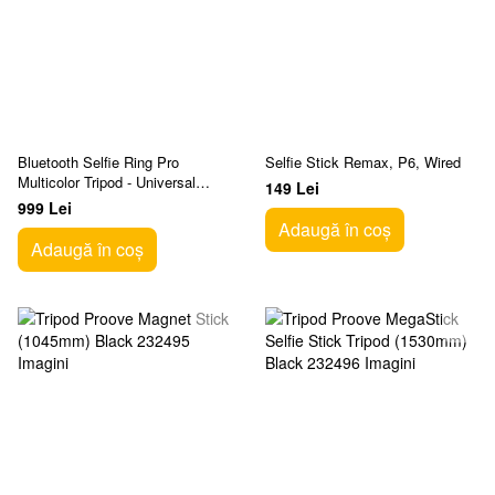
Bluetooth Selfie Ring Pro
Selfie Stick Remax, P6, Wired
Multicolor Tripod - Universal
149 Lei
Cellular, Black
999 Lei
Adaugă în coș
Adaugă în coș