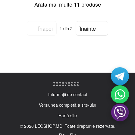
Arată mai multe 11 produse
Înapoi
Înainte
1
din 2
060878222
Informații de contact
Versiunea completă a site-ului
Hartă site
© 2026 LEOSHOP.MD. Toate drepturile rezervate.