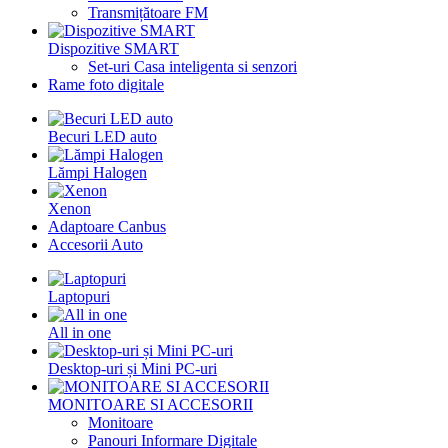
Transmițătoare FM
Dispozitive SMART
Set-uri Casa inteligenta si senzori
Rame foto digitale
Becuri LED auto
Lămpi Halogen
Xenon
Adaptoare Canbus
Accesorii Auto
Laptopuri
All in one
Desktop-uri și Mini PC-uri
MONITOARE SI ACCESORII
Monitoare
Panouri Informare Digitale