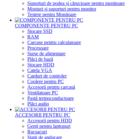
Suporturi de podea și cărucioare pentru monitoare
Monturi și suporturi pentru monitor
Testere pentru Monitoare
COMPONENTE PENTRU PC
Stocare SSD
RAM
Carcase pentru calculatoare
Procesoare
Surse de alimentare
Plăci de bază
Stocare HDD
Catela VGA
Carduri de controler
Coolere pentru PC
Accesorii pentru carcasă
Ventilatoare PC
Pastă termoconductoare
Plăci audio
ACCESORII PENTRU PC
Accesorii pentru HDD
Genți pentru laptopuri
Rucsacuri
Stații de andocare