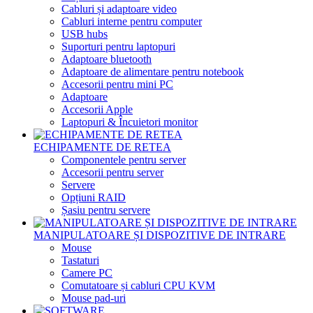
Cabluri și adaptoare video
Cabluri interne pentru computer
USB hubs
Suporturi pentru laptopuri
Adaptoare bluetooth
Adaptoare de alimentare pentru notebook
Accesorii pentru mini PC
Adaptoare
Accesorii Apple
Laptopuri & Încuietori monitor
ECHIPAMENTE DE RETEA
Componentele pentru server
Accesorii pentru server
Servere
Opțiuni RAID
Șasiu pentru servere
MANIPULATOARE ȘI DISPOZITIVE DE INTRARE
Mouse
Tastaturi
Camere PC
Comutatoare și cabluri CPU KVM
Mouse pad-uri