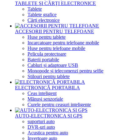
TABLETE ŞI CĂRŢI ELECTRONICE
Tablete
Tablete grafice
Cărți electronice
ACCESORII PENTRU TELEFOANE
Huse pentru tablete
Incarcatoare pentru telefoane mobile
Huse pentru telefoane mobile
Pelicula protectoare
Baterii portabile
Cabluri și adaptoare USB
Monopode și telecomenzi pentru selfie
Stilouri pentru tablete
ELECTRONICĂ PORTABILA
Ceas inteligent
Mănuși senzoriale
Curele pentru ceasuri inteligente
AUTO-ELECTRONICA SI GPS
suporturi auto
DVR-uri auto
Acustica pentru auto
Invertoare auto