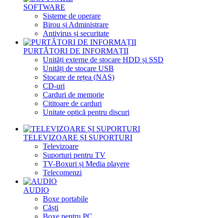
SOFTWARE
Sisteme de operare
Birou și Administrare
Antivirus și securitate
PURTĂTORI DE INFORMAȚII
Unități externe de stocare HDD și SSD
Unități de stocare USB
Stocare de rețea (NAS)
CD-uri
Carduri de memorie
Cititoare de carduri
Unitate optică pentru discuri
TELEVIZOARE ȘI SUPORTURI
Televizoare
Suporturi pentru TV
TV-Boxuri și Media playere
Telecomenzi
AUDIO
Boxe portabile
Căști
Boxe pentru PC