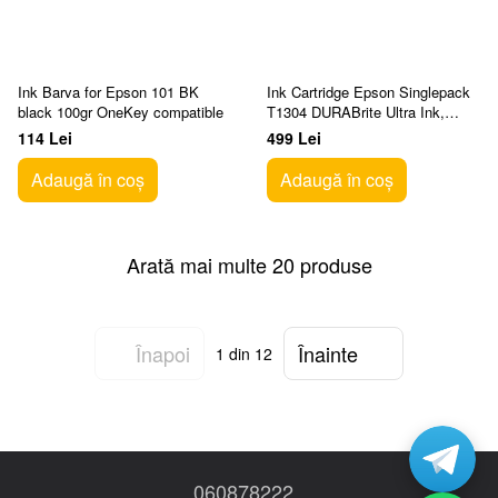
Ink Barva for Epson 101 BK
Ink Cartridge Epson Singlepack
black 100gr OneKey compatible
T1304 DURABrite Ultra Ink,
Yellow, C13T13044012
114 Lei
499 Lei
Adaugă în coș
Adaugă în coș
Arată mai multe 20 produse
Înapoi
Înainte
1
din 12
060878222