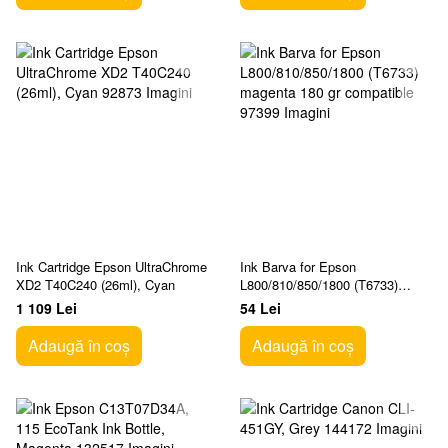
Ink Cartridge Epson UltraChrome
Ink Barva for Epson
XD2 T40C240 (26ml), Cyan
L800/810/850/1800 (T6733)
magenta 180 gr compatible
1 109 Lei
54 Lei
Adaugă în coș
Adaugă în coș