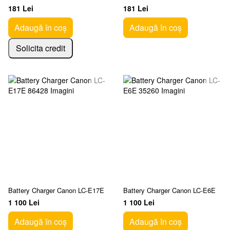
A640/630/95/85/80/75/70/60
181 Lei
181 Lei
Adaugă în coș
Adaugă în coș
Solicita credit
Battery Charger Canon LC-E17E
Battery Charger Canon LC-E6E
1 100 Lei
1 100 Lei
Adaugă în coș
Adaugă în coș