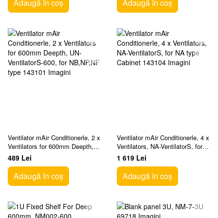
Adaugă în coș
Adaugă în coș
Ventilator mAir Conditionerle, 2 х
Ventilator mAir Conditionerle, 4 х
Ventilators for 600mm Deepth,
Ventilators, NA-VentilatorS, for
UN-VentilatorS-600, for
NA type Cabinet
489 Lei
1 619 Lei
NB,NP,NF type
Adaugă în coș
Adaugă în coș