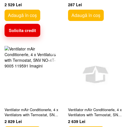
БВ-4ТК-9005
mm, W/M cabinet
2 529 Lei
287 Lei
Adaugă în coș
Adaugă în coș
Solicita credit
Ventilator mAir Conditionerle, 4 х
Ventilator mAir Conditionerle, 4 х
Ventilators with Termostat, SNV
Ventilators with Termostat, SN-
NO-4T-9005
БВ-4Т-9005
2 829 Lei
2 639 Lei