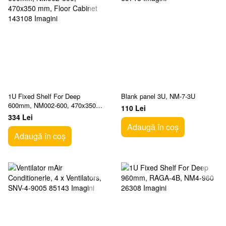
1U Fixed Shelf For Deep
Blank panel 3U, NM-7-3U
600mm, NM002-600, 470x350
110 Lei
mm, Floor Cabinet
334 Lei
Adaugă în coș
Adaugă în coș