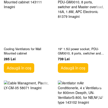
Cooling Ventilators for Wall
19" 1.5U power socket, PDU-
Mounted cabinet
GM0010, 8 ports, switcher and
Master overload, 16A, 1.8M,
285 Lei
739 Lei
APC Electronic
Adaugă în coș
Adaugă în coș