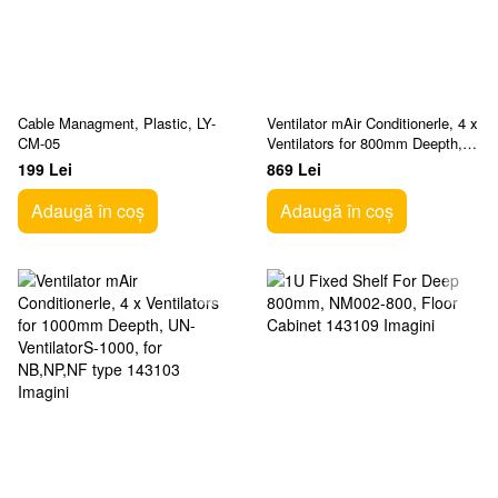
Cable Managment, Plastic, LY-
Ventilator mAir Conditionerle, 4 х
CM-05
Ventilators for 800mm Deepth,
UN-VentilatorS-800, for
199 Lei
869 Lei
NB,NP,NF type
Adaugă în coș
Adaugă în coș