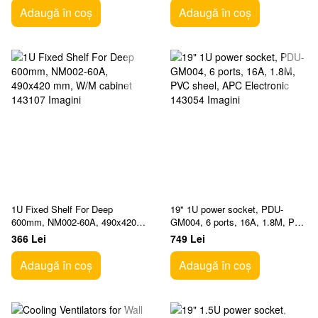
Adaugă în coș
Adaugă în coș
1U Fixed Shelf For Deep
19" 1U power socket, PDU-
600mm, NM002-60A, 490x420
GM004, 6 ports, 16A, 1.8M, PVC
mm, W/M cabinet
sheel, APC Electronic
366 Lei
749 Lei
Adaugă în coș
Adaugă în coș