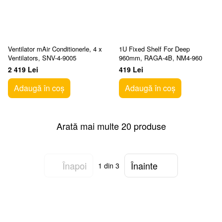
Ventilator mAir Conditionerle, 4 х
1U Fixed Shelf For Deep
Ventilators, SNV-4-9005
960mm, RAGA-4B, NM4-960
2 419 Lei
419 Lei
Adaugă în coș
Adaugă în coș
Arată mai multe 20 produse
Înapoi
Înainte
1
din 3