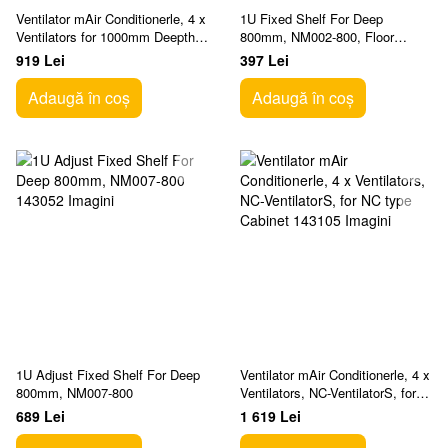
Ventilator mAir Conditionerle, 4 х
1U Fixed Shelf For Deep
Ventilators for 1000mm Deepth,
800mm, NM002-800, Floor
UN-VentilatorS-1000, for
Cabinet
919 Lei
397 Lei
NB,NP,NF type
Adaugă în coș
Adaugă în coș
1U Adjust Fixed Shelf For Deep
Ventilator mAir Conditionerle, 4 х
800mm, NM007-800
Ventilators, NC-VentilatorS, for
NC type Cabinet
689 Lei
1 619 Lei