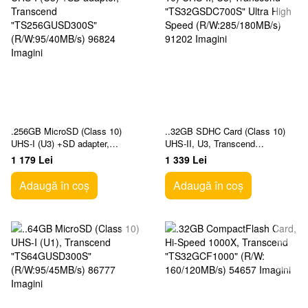
.256GB MicroSD (Class 10)
..32GB SDHC Card (Class 10)
UHS-I (U3) +SD adapter,
UHS-II, U3, Transcend
Transcend "TS256GUSD300S"
"TS32GSDC700S" Ultra High
1 179 Lei
1 339 Lei
(R/W:95/40MB/s)
Speed (R/W:285/180MB/s)
Adaugă în coș
Adaugă în coș