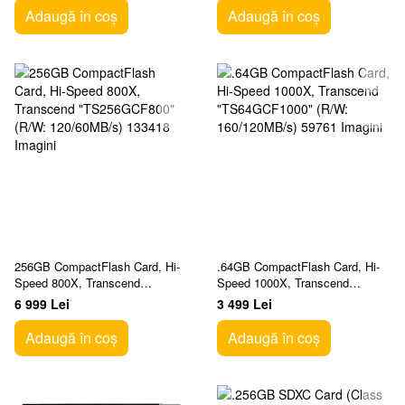
Adaugă în coș
Adaugă în coș
256GB CompactFlash Card, Hi-
.64GB CompactFlash Card, Hi-
Speed 800X, Transcend
Speed 1000X, Transcend
"TS256GCF800" (R/W:
"TS64GCF1000" (R/W:
6 999 Lei
3 499 Lei
120/60MB/s)
160/120MB/s)
Adaugă în coș
Adaugă în coș