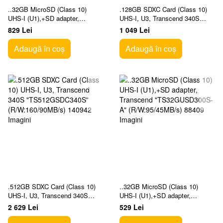
..32GB MicroSD (Class 10)
.128GB SDXC Card (Class 10)
UHS-I (U1),+SD adapter,
UHS-I, U3, Transcend 340S
Transcend "TS32GUSD350V"
"TS128GSDC340S"
829 Lei
1 049 Lei
(R/W:95/40MB/s, Endurance
(R/W:160/90MB/s)
Adaugă în coș
Adaugă în coș
.512GB SDXC Card (Class 10)
..32GB MicroSD (Class 10)
UHS-I, U3, Transcend 340S
UHS-I (U1),+SD adapter,
"TS512GSDC340S"
Transcend "TS32GUSD300S-A"
2 629 Lei
529 Lei
(R/W:160/90MB/s)
(R/W:95/45MB/s)