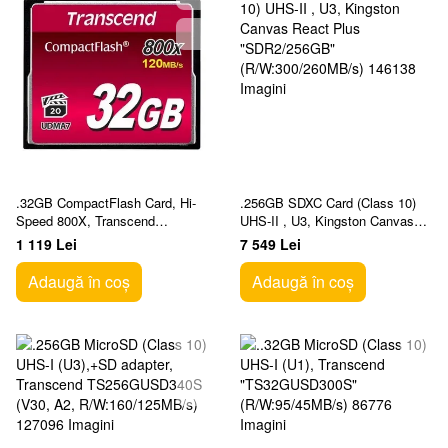
.32GB CompactFlash Card, Hi-
.256GB SDXC Card (Class 10)
Speed 800X, Transcend
UHS-II , U3, Kingston Canvas
"TS32GCF800" (R/W:
React Plus "SDR2/256GB"
1 119 Lei
7 549 Lei
120/60MB/s)
(R/W:300/260MB/s)
Adaugă în coș
Adaugă în coș