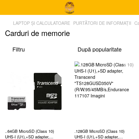
LAPTOP ȘI CALCULATOARE
PURTĂTORI DE INFORMAȚII
Ca
Carduri de memorie
Filtru
După popularitate
..64GB MicroSD (Class 10)
.128GB MicroSD (Class 10)
UHS-I (U1),+SD adapter,
UHS-I (U1),+SD adapter,