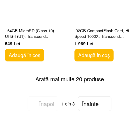
..64GB MicroSD (Class 10)
.32GB CompactFlash Card, Hi-
UHS-I (U1), Transcend
Speed 1000X, Transcend
"TS64GUSD300S"
"TS32GCF1000" (R/W:
549 Lei
1 969 Lei
(R/W:95/45MB/s)
160/120MB/s)
Adaugă în coș
Adaugă în coș
Arată mai multe 20 produse
Înapoi
Înainte
1
din 3