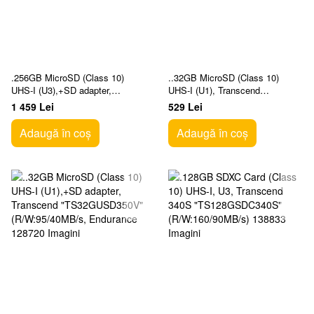
.256GB MicroSD (Class 10)
..32GB MicroSD (Class 10)
UHS-I (U3),+SD adapter,
UHS-I (U1), Transcend
Transcend TS256GUSD340S
"TS32GUSD300S"
1 459 Lei
529 Lei
(V30, A2, R/W:160/125MB/s)
(R/W:95/45MB/s)
Adaugă în coș
Adaugă în coș