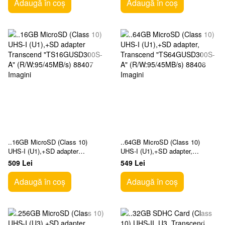
Adaugă în coș
Adaugă în coș
..16GB MicroSD (Class 10)
..64GB MicroSD (Class 10)
UHS-I (U1),+SD adapter
UHS-I (U1),+SD adapter,
Transcend "TS16GUSD300S-A"
Transcend "TS64GUSD300S-A"
509 Lei
549 Lei
(R/W:95/45MB/s)
(R/W:95/45MB/s)
Adaugă în coș
Adaugă în coș