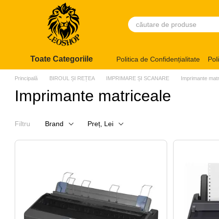
Mergi la conținutul principal
Toate Categoriile
Politica de Confidențialitate
Pol
Principală
BIROUL ȘI REȚEA
IMPRIMARE ȘI SCANARE
Imprimante matr
Imprimante matriceale
Filtru
Brand
Preț, Lei