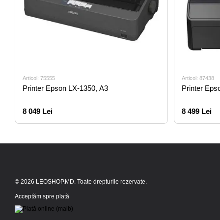
Articol: 75555
Articol: 87438
Printer Epson LX-1350, A3
Printer Eps
8 049 Lei
8 499 Lei
© 2026 LEOSHOP.MD. Toate drepturile rezervate.
Acceptăm spre plată