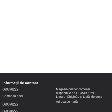
Informații de contact
060878222
Magazin online: comenzi
disponibile pe LEOSHOP.MD
Comanda apel
Livrare: Chișinău și toată Moldova
Adresa pe hartă
060878222
060878222