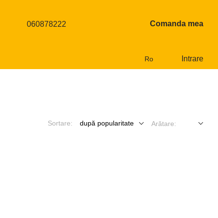
Comanda mea
060878222
Intrare
Ro
Sortare:
după popularitate
Arătare: