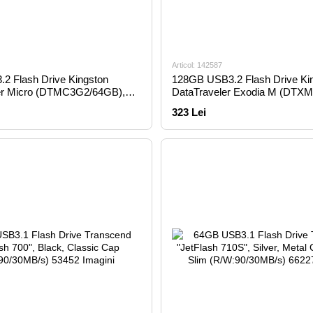
Articol: 142587
2 Flash Drive Kingston
128GB USB3.2 Flash Drive Ki
er Micro (DTMC3G2/64GB),
DataTraveler Exodia M (DTXM
tal Case (R:200MB/s)
Black-Red, Plastic, Slider Cap
323 Lei