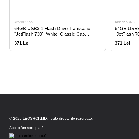
Articol: 55557
Articol: 53452
64GB USB3.1 Flash Drive Transcend
64GB USB3.
"JetFlash 730", White, Classic Cap
"JetFlash 7
(R/W:90/30MB/s)
(R/W:90/30
371 Lei
371 Lei
© 2026 LEOSHOP.MD. Toate drepturile rezervate.
Acceptăm spre plată