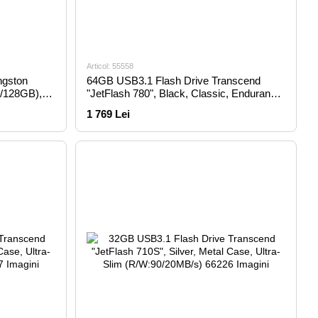
Articol: 55558
ngston
64GB USB3.1 Flash Drive Transcend
/128GB),
"JetFlash 780", Black, Classic, Endurance
MLC (R/W:210/140MB/s)
1 769 Lei