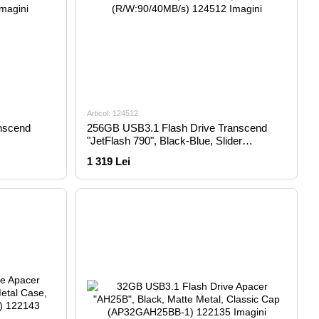
Articol: 124512
nscend
256GB USB3.1 Flash Drive Transcend
"JetFlash 790", Black-Blue, Slider
(R/W:90/40MB/s)
1 319 Lei