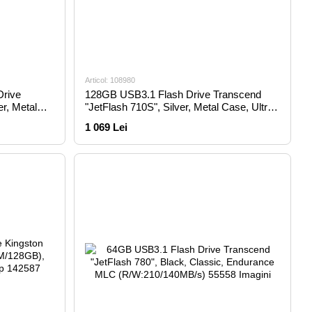
Articol: 108980
Drive
128GB USB3.1 Flash Drive Transcend
er, Metal
"JetFlash 710S", Silver, Metal Case, Ultra-
Slim (R/W:90/50MB/s)
1 069 Lei