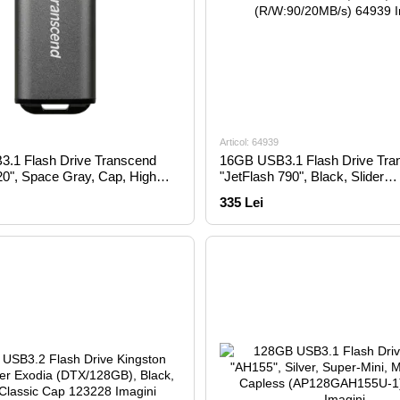
Articol: 64939
.1 Flash Drive Transcend
16GB USB3.1 Flash Drive Tra
20", Space Gray, Cap, High
"JetFlash 790", Black, Slider
(R/W:420/400MB/s)
(R/W:90/20MB/s)
335 Lei