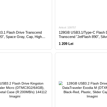
Articol: 109757
.1 Flash Drive Transcend
128GB USB3.1/Type-C Flash 
20", Space Gray, Cap, High
Transcend "JetFlash 890", Silv
(R/W:420/400MB/s)
Case, OTG (R/W:130/30MB/s)
1 209 Lei