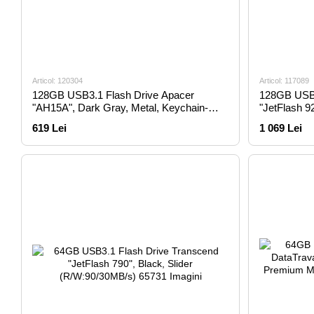
Articol: 120304
Articol: 117089
128GB USB3.1 Flash Drive Apacer
128GB USB3
"AH15A", Dark Gray, Metal, Keychain-
"JetFlash 9
Carabin,Capless (AP128GAH15AA-1)
Speed TLC 
619 Lei
1 069 Lei