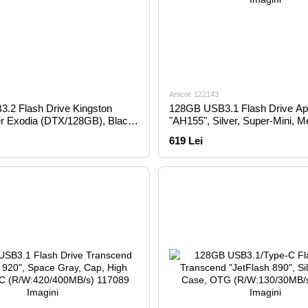
Articol: 122143
.2 Flash Drive Kingston
128GB USB3.1 Flash Drive Ap
r Exodia (DTX/128GB), Black,
"AH155", Silver, Super-Mini, M
assic Cap
Capless (AP128GAH155U-1)
619 Lei