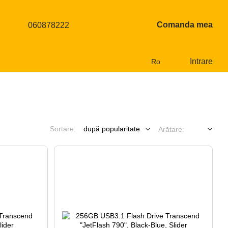
Comanda mea
060878222
Intrare
Ro
Sortare:
după popularitate
Arătare: