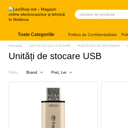
Mergi la conținutul principal
Toate Categoriile
Politica de Confidențialitate
Pol
Principală
LAPTOP ȘI CALCULATOARE
PURTĂTORI DE INFORMAȚII
Unități de stocare USB
Filtru
Brand
Preț, Lei