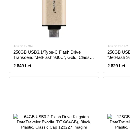
Articol: 127070
Articol: 117092
256GB USB3.1/Type-C Flash Drive
256GB USB3
Transcend "JetFlash 930C", Gold, Classic
"JetFlash 9
Cap,OTG (R/W:420/400MB/s)
Speed TLC 
2 849 Lei
2 829 Lei