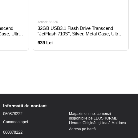
Articol: 66226
nscend
32GB USB3.1 Flash Drive Transcend
Case, Ultra-
"JetFlash 710S", Silver, Metal Case, Ultra-
Slim (R/W:90/20MB/s)
939 Lei
Informații de contact
060878222
Magazin online: comenzi
disponibile pe LEOSHOP.MD
Comanda apel
Livrare: Chișinău și toată Moldova
Adresa pe hartă
060878222