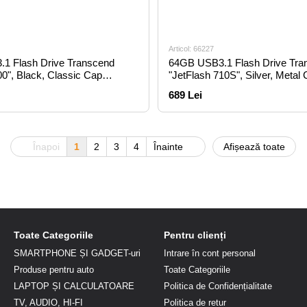
Articol: 66227
1 Flash Drive Transcend
64GB USB3.1 Flash Drive Tra
00", Black, Classic Cap
"JetFlash 710S", Silver, Metal 
MB/s)
Slim (R/W:90/30MB/s)
689 Lei
Înapoi
1
2
3
4
Înainte
Afișează toate
Toate Categoriile
Pentru clienți
SMARTPHONE ȘI GADGET-uri
Intrare în cont personal
Produse pentru auto
Toate Categoriile
LAPTOP ȘI CALCULATOARE
Politica de Confidențialitate
TV, AUDIO, HI-FI
Politica de retur