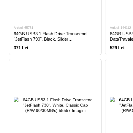
Articol: 65731
Articol: 144112
64GB USB3.1 Flash Drive Transcend
64GB USB3.
"JetFlash 790", Black, Slider
DataTraval
(R/W:90/30MB/s)
Premium Me
371 Lei
529 Lei