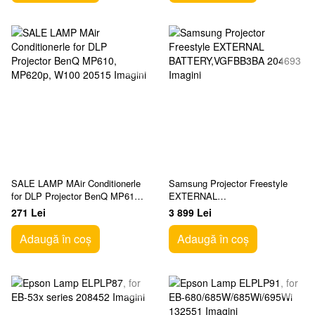
SALE LAMP MAir Conditionerle
Samsung Projector Freestyle
for DLP Projector BenQ MP610,
EXTERNAL
MP620p, W100
BATTERY,VGFBB3BA
271 Lei
3 899 Lei
Adaugă în coș
Adaugă în coș