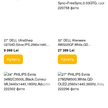
27" DELL UltraSharp
32" DELL Alienware
U2724D,Silver,IPS,2560x1440,1
AW3225QF,White,QD
20Hz,5ms,350cd,HDMI+DP+US
OLED,3840x2160,240Hz,G-
9 099 Lei
27 399 Lei
B+TypeC,Pivot
Sync+FreeSync,0.03GTG,1000c
d,HDMI+DP+USB
Купить
Купить