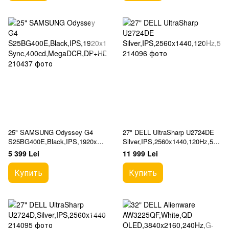
25" SAMSUNG Odyssey G4
27" DELL UltraSharp U2724DE
S25BG400E,Black,IPS,1920x10
Silver,IPS,2560x1440,120Hz,5m
80,240Hz,FreeSync,1msG-
s,350cd,HDMI+DP+USB+TypeC
5 399 Lei
11 999 Lei
Sync,400cd,MegaDCR,DP+HDM
,LAN,Pivot
I
Купить
Купить