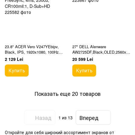
23.8" ACER Vero V247YEbipv,
27" DELL Alenware
Black, IPS, 1920x1080, 100Hz,
AW2725DF,Black,OLED,2560x1
FreeSync, 4ms, 250cd,
440,360Hz,G-
2 129 Lei
20 599 Lei
CR100mil:1, D-Sub+HD
Sync+FreeSync,0.03msGTG,100
0cd,HDMI+DP+USB+T
Купить
Купить
Показать еще 20 товаров
Назад
Вперед
1
из 13
Откройте для себя широкий ассортимент экранов от