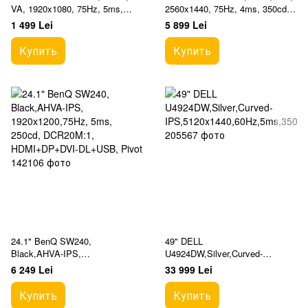
VA, 1920x1080, 75Hz, 5ms,
2560x1440, 75Hz, 4ms, 350cd,
250cd, MegaDCR, HDMI+D-
DCR50M:1,
1 499 Lei
5 899 Lei
Sub+AudioOut
HDMI+DP+USB+TypeC, Spkrs,
Pivot
Купить
Купить
24.1" BenQ SW240,
49" DELL
Black,AHVA-IPS,
U4924DW,Silver,Curved-
1920x1200,75Hz, 5ms, 250cd,
IPS,5120x1440,60Hz,5ms,350cd
6 249 Lei
33 999 Lei
DCR20M:1, HDMI+DP+DVI-
,CR2000:1,HDMI+DP+USD+Typ
DL+USB, Pivot
eC,LAN,KVM,Spkrs
Купить
Купить