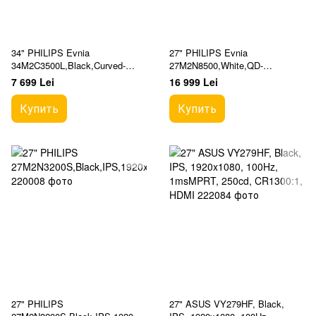
34" PHILIPS Evnia
27" PHILIPS Evnia
34M2C3500L,Black,Curved-
27M2N8500,White,QD-
VA,3440x1440,180Hz,AdaptiveS
OLED,2560x1440,360Hz,Adaptiv
7 699 Lei
16 999 Lei
ync,0.03GTG,300cd,HDR,MegaD
eSync,0.03msGTG,1000cd,HDR,
CR,
HDMI+DP+
Купить
Купить
27" PHILIPS
27" ASUS VY279HF, Black,