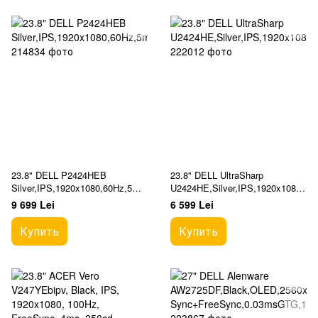
23.8" DELL P2424HEB
23.8" DELL UltraSharp
Silver,IPS,1920x1080,60Hz,5ms,
U2424HE,Silver,IPS,1920x1080,
250cd,CR1000:1,HDMI+DP+US
120Hz,5ms,250cd,CR1000:1,HD
9 699 Lei
6 599 Lei
B+TypeC,LAN,WebCAM,Pivot
MI+DP+USB+TypeC+LAN,Pv
Купить
Купить