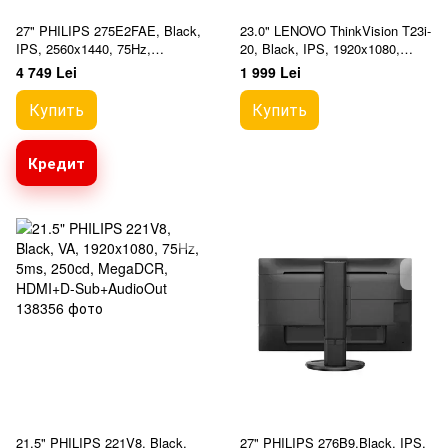
27" PHILIPS 275E2FAE, Black,
23.0" LENOVO ThinkVision T23i-
IPS, 2560x1440, 75Hz,
20, Black, IPS, 1920x1080,
1msMPRT, 350cd, MegaDCR,
60Hz, 4ms, 250cd, D-
4 749 Lei
1 999 Lei
HDMI+DP, Spkrs, Tilt
Sub+HDMI+DP+USB, Pivot
Купить
Купить
Кредит
21.5" PHILIPS 221V8, Black,
27" PHILIPS 276B9,Black, IPS,