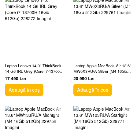
Laptop Lenovo 14.0" ThinkBook
Laptop Apple MacBook Air 13.6"
14 G6 IRL Grey (Core i7-13700H
MW0X3RU/A Silver (M4 16Gb
16Gb 512Gb)
512Gb)
17 490 Lei
20 990 Lei
Adaugă în coș
Adaugă în coș