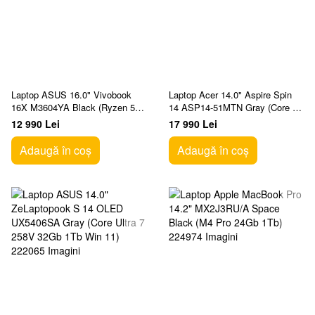
Laptop ASUS 16.0" Vivobook
Laptop Acer 14.0" Aspire Spin
16X M3604YA Black (Ryzen 5
14 ASP14-51MTN Gray (Core 5
7430U 16Gb 512Gb)
120U 16Gb 512Gb Win 11)
12 990 Lei
17 990 Lei
Adaugă în coș
Adaugă în coș