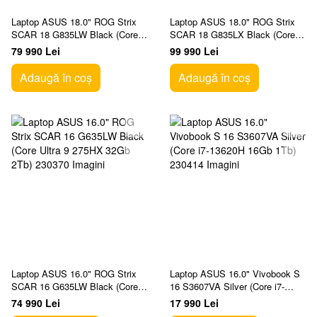
Laptop ASUS 18.0" ROG Strix
Laptop ASUS 18.0" ROG Strix
SCAR 18 G835LW Black (Core
SCAR 18 G835LX Black (Core
Ultra 9 275HX 32Gb 2Tb)
Ultra 9 275HX 64Gb 2Tb)
79 990 Lei
99 990 Lei
Adaugă în coș
Adaugă în coș
Laptop ASUS 16.0" ROG Strix
Laptop ASUS 16.0" Vivobook S
SCAR 16 G635LW Black (Core
16 S3607VA Silver (Core i7-
Ultra 9 275HX 32Gb 2Tb)
13620H 16Gb 1Tb)
74 990 Lei
17 990 Lei