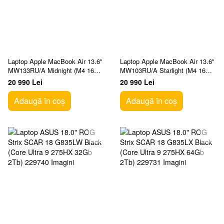
Laptop Apple MacBook Air 13.6"
Laptop Apple MacBook Air 13.6"
MW133RU/A Midnight (M4 16Gb
MW103RU/A Starlight (M4 16Gb
512Gb)
512Gb)
20 990 Lei
20 990 Lei
Adaugă în coș
Adaugă în coș