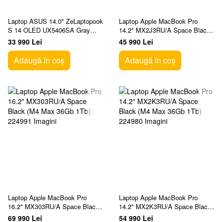
Laptop ASUS 14.0" ZeLaptopook
Laptop Apple MacBook Pro
S 14 OLED UX5406SA Gray
14.2" MX2J3RU/A Space Black
(Core Ultra 7 258V 32Gb 1Tb
(M4 Pro 24Gb 1Tb)
33 990 Lei
45 990 Lei
Win 11)
Adaugă în coș
Adaugă în coș
Laptop Apple MacBook Pro
Laptop Apple MacBook Pro
16.2" MX303RU/A Space Black
14.2" MX2K3RU/A Space Black
(M4 Max 36Gb 1Tb)
(M4 Max 36Gb 1Tb)
69 990 Lei
54 990 Lei