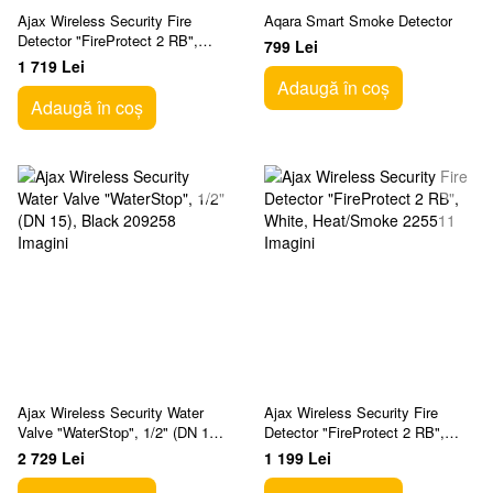
Ajax Wireless Security Fire
Aqara Smart Smoke Detector
Detector "FireProtect 2 RB",
799 Lei
White, Heat/Smoke/CO Sensor
1 719 Lei
Adaugă în coș
Adaugă în coș
Ajax Wireless Security Water
Ajax Wireless Security Fire
Valve "WaterStop", 1/2" (DN 15),
Detector "FireProtect 2 RB",
Black
White, Heat/Smoke
2 729 Lei
1 199 Lei