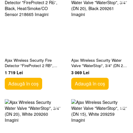
Ajax Wireless Security Fire
Ajax Wireless Security Water
Detector "FireProtect 2 RB",
Valve "WaterStop", 3/4" (DN 20),
Black, Heat/Smoke/CO Sensor
Black
1 719 Lei
3 069 Lei
Adaugă în coș
Adaugă în coș