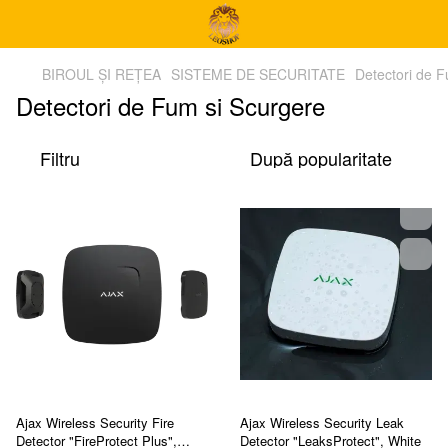
BIROUL ȘI REȚEA
SISTEME DE SECURITATE
Detectori de F
Detectori de Fum si Scurgere
Filtru
După popularitate
Ajax Wireless Security Fire
Ajax Wireless Security Leak
Detector "FireProtect Plus",
Detector "LeaksProtect", White