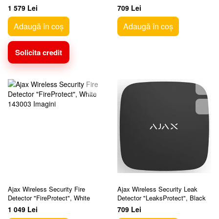
Black, CO Sensor
1 579 Lei
709 Lei
Adaugă în coș
Adaugă în coș
Solicita credit
Ajax Wireless Security Fire
Ajax Wireless Security Leak
Detector "FireProtect", White
Detector "LeaksProtect", Black
1 049 Lei
709 Lei