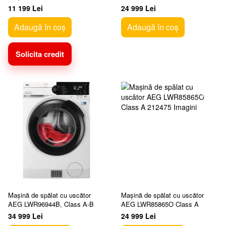
BDA EE
11 199 Lei
24 999 Lei
Adaugă în coș
Adaugă în coș
Solicita credit
Mașină de spălat cu uscător
Mașină de spălat cu uscător
AEG LWR96944B, Class A-B
AEG LWR85865O Class A
34 999 Lei
24 999 Lei