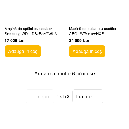
Mașină de spălat cu uscător
Mașină de spălat cu uscător
Samsung WD11DB7B85GWUA
AEG LWR98165NXE
17 029 Lei
34 999 Lei
Adaugă în coș
Adaugă în coș
Arată mai multe 6 produse
Înapoi
Înainte
1
din 2