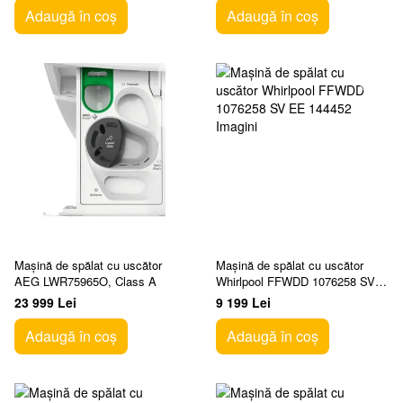
Adaugă în coș
Adaugă în coș
Mașină de spălat cu uscător
Mașină de spălat cu uscător
AEG LWR75965O, Class A
Whirlpool FFWDD 1076258 SV
EE
23 999 Lei
9 199 Lei
Adaugă în coș
Adaugă în coș