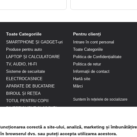
Toate Categoriile
Pentru clienți
SMARTPHONE ȘI GADGET-uri
Intrare în cont personal
Produse pentru auto
Toate Categoriile
LAPTOP ȘI CALCULATOARE
Politica de Confidențialitate
TV, AUDIO, HI-FI
Politica de retur
Sisteme de securitate
Informații de contact
ELECTROCASNICE
Hartă site
APARATE DE BUCATARIE
Mărci
BIROUL ȘI REȚEA
Suntem în rețelele de socializare
TOTUL PENTRU COPII
DIVERTISMENT ȘI JOCURI
FRUMUSEȚE ȘI SĂNĂTATE
Genți si Articole voiaj
uncționarea corectă a site-ului, analiză, marketing și îmbunătățire
Gradina si terasa
 în browserul dvs. sau puteți accepta utilizarea acestora.