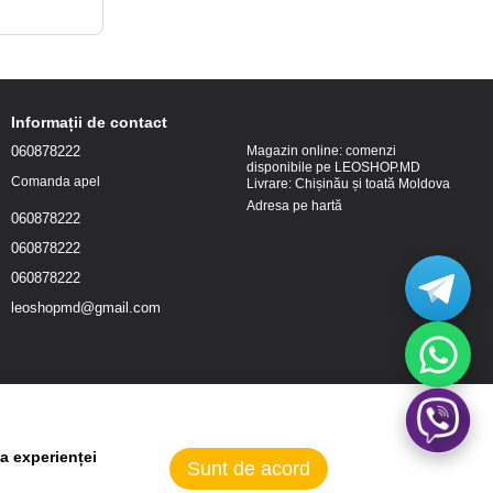
Informații de contact
060878222
Magazin online: comenzi
disponibile pe LEOSHOP.MD
Comanda apel
Livrare: Chișinău și toată Moldova
Adresa pe hartă
060878222
060878222
060878222
leoshopmd@gmail.com
a experienței
Sunt de acord