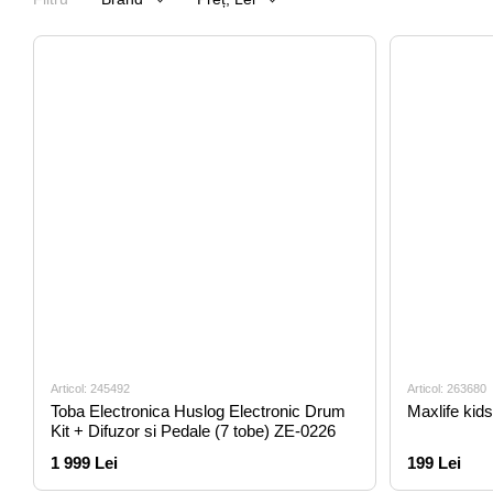
Articol: 245492
Articol: 263680
Toba Electronica Huslog Electronic Drum
Maxlife kid
Kit + Difuzor si Pedale (7 tobe) ZE-0226
1 999 Lei
199 Lei