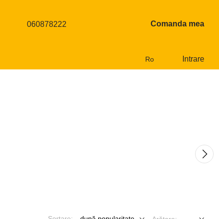
Comanda mea
060878222
Intrare
Ro
Sortare:
după popularitate