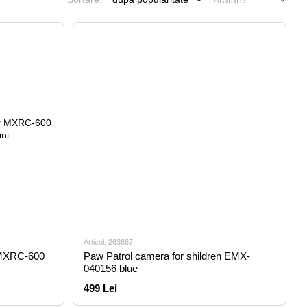
Arătare:
Articol: 263687
r MXRC-600
Paw Patrol camera for shildren EMX-
040156 blue
499 Lei