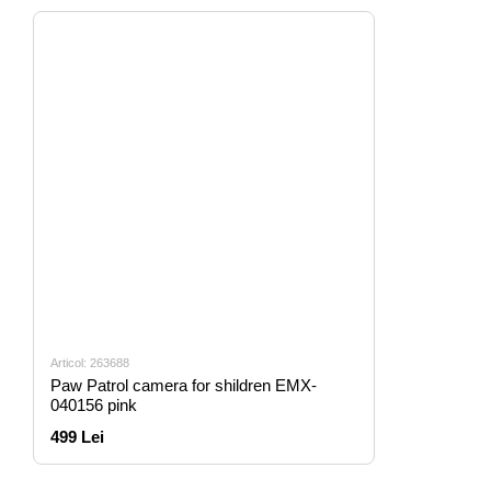
Articol: 263688
Paw Patrol camera for shildren EMX-
040156 pink
499 Lei