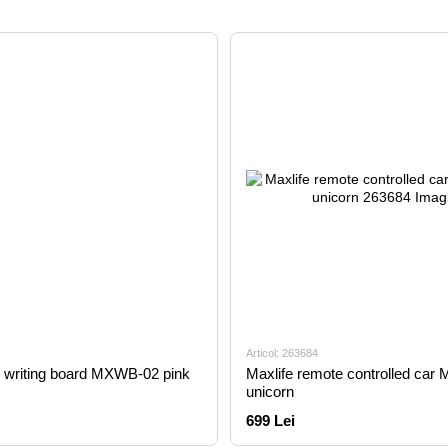
Articol: 263684
s writing board MXWB-02 pink
Maxlife remote controlled ca
unicorn
699 Lei