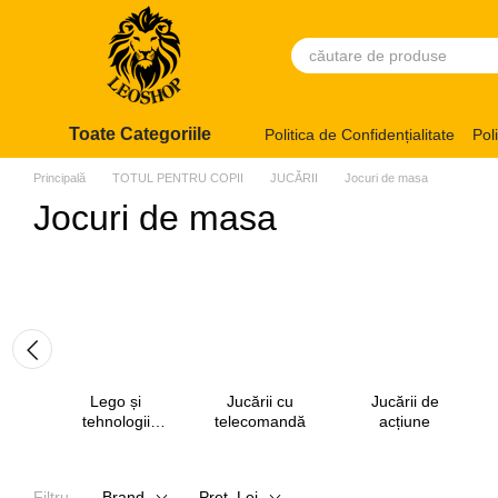
Mergi la conținutul principal
Toate Categoriile
Politica de Confidențialitate
Pol
Principală
TOTUL PENTRU COPII
JUCĂRII
Jocuri de masa
Jocuri de masa
Lego și
Jucării cu
Jucării de
tehnologii
telecomandă
acțiune
mecanice
Filtru
Brand
Preț, Lei