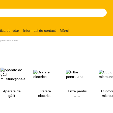
itica de retur
Informații de contact
Mărci
pararea cafelei
Aparate de
Gratare
Filtre pentru
Cuptoru
gătit
electrice
apa
micro
multifuncționale