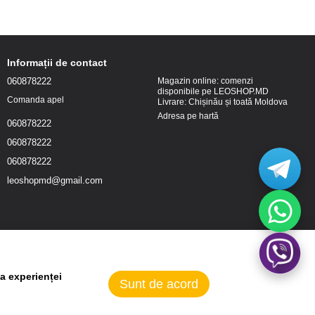
Informații de contact
060878222
Magazin online: comenzi
disponibile pe LEOSHOP.MD
Comanda apel
Livrare: Chișinău și toată Moldova
Adresa pe hartă
060878222
060878222
060878222
leoshopmd@gmail.com
a experienței
Sunt de acord