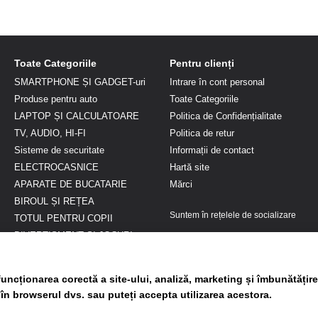
Toate Categoriile
Pentru clienți
SMARTPHONE ȘI GADGET-uri
Intrare în cont personal
Produse pentru auto
Toate Categoriile
LAPTOP ȘI CALCULATOARE
Politica de Confidențialitate
TV, AUDIO, HI-FI
Politica de retur
Sisteme de securitate
Informații de contact
ELECTROCASNICE
Hartă site
APARATE DE BUCATARIE
Mărci
BIROUL ȘI REȚEA
Suntem în rețelele de socializare
TOTUL PENTRU COPII
DIVERTISMENT ȘI JOCURI
FRUMUSEȚE ȘI SĂNĂTATE
Genți si Articole voiaj
uncționarea corectă a site-ului, analiză, marketing și îmbunătățire
Gradina si terasa
 în browserul dvs. sau puteți accepta utilizarea acestora.