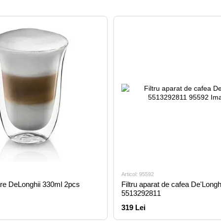
Articol: 95592
re DeLonghii 330ml 2pcs
Filtru aparat de cafea De'Longh
5513292811
319 Lei