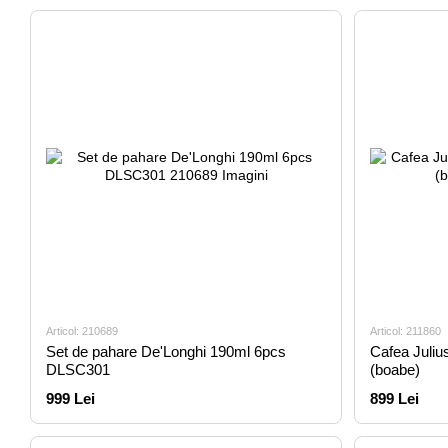
Articol: 210689
Articol: 211860
Set de pahare De'Longhi 190ml 6pcs
Cafea Juliu
DLSC301
(boabe)
999 Lei
899 Lei