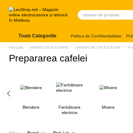
Mergi la conținutul principal
Toate Categoriile
Politica de Confidențialitate
Pol
Principală
APARATE DE BUCATARIE
APARATE MICI DE BUCĂTARE
Pre
Prepararea cafelei
Blendere
Fierbătoare
Mixere
electrice
Filtru
Brand
Preț, Lei