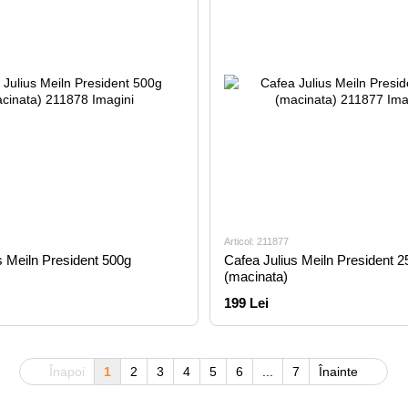
Articol: 211877
s Meiln President 500g
Cafea Julius Meiln President 2
(macinata)
199 Lei
Înapoi
1
2
3
4
5
6
...
7
Înainte