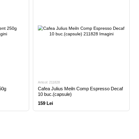
Articol: 211828
50g
Cafea Julius Meiln Comp Espresso Decaf
10 buc.(capsule)
159 Lei