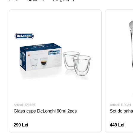
Articol: 123159
Articol: 119934
Glass cups DeLonghi 60ml 2pcs
Set de paha
299 Lei
449 Lei