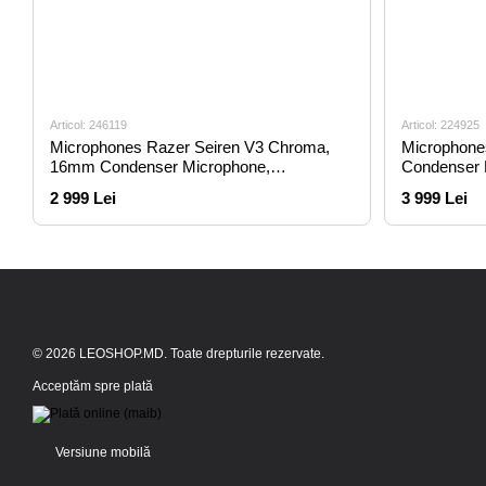
Articol: 246119
Articol: 224925
Microphones Razer Seiren V3 Chroma,
Microphon
16mm Condenser Microphone,
Condenser M
Supercardioid, 110db, -34 db, 96 kHz,
-37db, 192 k
2 999 Lei
3 999 Lei
filter, Cont
© 2026 LEOSHOP.MD. Toate drepturile rezervate.
Acceptăm spre plată
Versiune mobilă