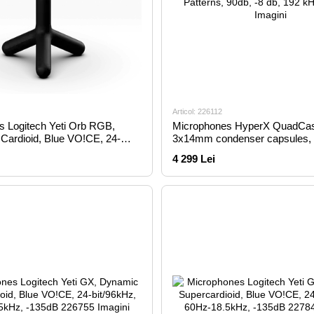
Articol: 226112
s Logitech Yeti Orb RGB,
Microphones HyperX QuadCas
Cardioid, Blue VO!CE, 24-
3x14mm condenser capsules, 
 70Hz-20kHz, 117dB,
Patterns, 90db, -8 db, 192 kHz
4 299 Lei