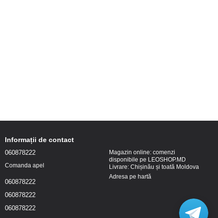
Informații de contact
060878222
Magazin online: comenzi
disponibile pe LEOSHOP.MD
Comanda apel
Livrare: Chișinău și toată Moldova
Adresa pe hartă
060878222
060878222
060878222