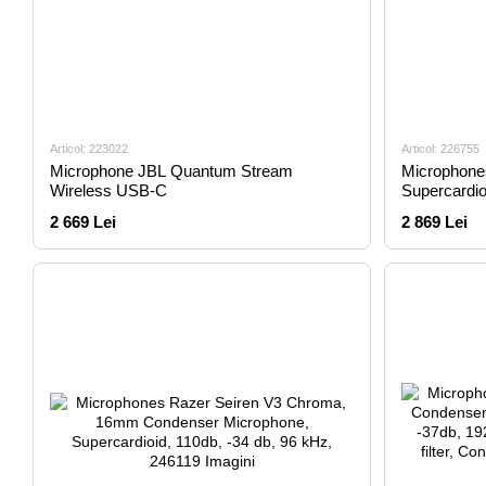
Articol: 223022
Articol: 226755
Microphone JBL Quantum Stream
Microphone
Wireless USB-C
Supercardio
60Hz-18.5k
2 669 Lei
2 869 Lei