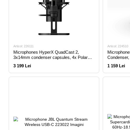
Articol: 226111
Articol: 224510
Microphones HyperX QuadCast 2,
Microphone
3x14mm condenser capsules, 4x Polar
Condenser, 
Patterns, 110db, -7.5 db, 96 kHz,
bit/48kHz,
3 199 Lei
1 159 Lei