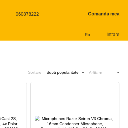
Comanda mea
060878222
Intrare
Ro
Sortare:
după popularitate
Arătare: