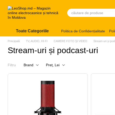
Mergi la conținutul principal
Toate Categoriile
Politica de Confidențialitate
Pol
Principală
TV, AUDIO, HI-FI
CAMERE FOTO ȘI VIDEO
Stream-uri și pod
Stream-uri și podcast-uri
Filtru
Brand
Preț, Lei