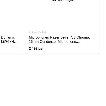
Articol: 244103
, Dynamic
Microphones Razer Seiren V3 Chroma,
-bit/96kHz,
16mm Condenser Microphone,
Supercardioid, 110db, -34 db, 96 kHz,
2 499 Lei