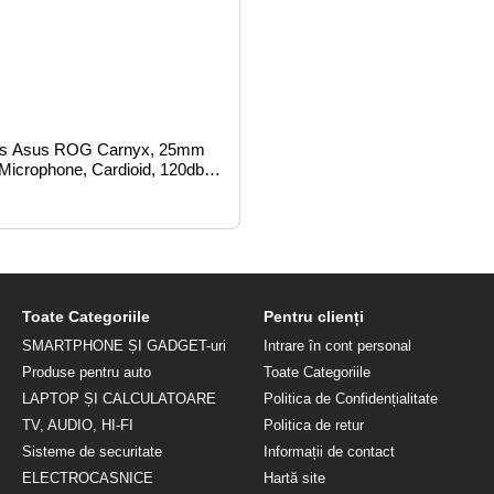
es Asus ROG Carnyx, 25mm
icrophone, Cardioid, 120db,
Hz, 24bit, RGB, Built-in pop
rol knob, USB, Black
Toate Categoriile
Pentru clienți
SMARTPHONE ȘI GADGET-uri
Intrare în cont personal
Produse pentru auto
Toate Categoriile
LAPTOP ȘI CALCULATOARE
Politica de Confidențialitate
TV, AUDIO, HI-FI
Politica de retur
Sisteme de securitate
Informații de contact
ELECTROCASNICE
Hartă site