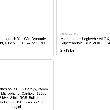
Articol: 227849
s Logitech Yeti GX, Dynamic
Microphones Logitech Yeti GX
id, Blue VO!CE, 24-bit/96kHz,
Supercardioid, Blue VO!CE, 24
Hz, -135dB
60Hz-18.5kHz, -135dB
2 719 Lei