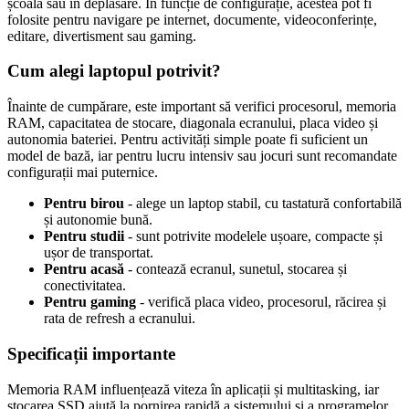
școală sau în deplasare. În funcție de configurație, acestea pot fi
folosite pentru navigare pe internet, documente, videoconferințe,
editare, divertisment sau gaming.
Cum alegi laptopul potrivit?
Înainte de cumpărare, este important să verifici procesorul, memoria
RAM, capacitatea de stocare, diagonala ecranului, placa video și
autonomia bateriei. Pentru activități simple poate fi suficient un
model de bază, iar pentru lucru intensiv sau jocuri sunt recomandate
configurații mai puternice.
Pentru birou
- alege un laptop stabil, cu tastatură confortabilă
și autonomie bună.
Pentru studii
- sunt potrivite modelele ușoare, compacte și
ușor de transportat.
Pentru acasă
- contează ecranul, sunetul, stocarea și
conectivitatea.
Pentru gaming
- verifică placa video, procesorul, răcirea și
rata de refresh a ecranului.
Specificații importante
Memoria RAM influențează viteza în aplicații și multitasking, iar
stocarea SSD ajută la pornirea rapidă a sistemului și a programelor.