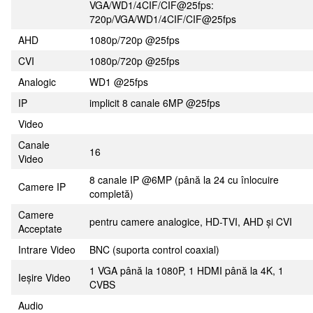
VGA/WD1/4CIF/CIF@25fps:
720p/VGA/WD1/4CIF/CIF@25fps
AHD
1080p/720p @25fps
CVI
1080p/720p @25fps
Analogic
WD1 @25fps
IP
implicit 8 canale 6MP @25fps
Video
Canale
16
Video
8 canale IP @6MP (până la 24 cu înlocuire
Camere IP
completă)
Camere
pentru camere analogice, HD-TVI, AHD și CVI
Acceptate
Intrare Video
BNC (suporta control coaxial)
1 VGA până la 1080P, 1 HDMI până la 4K, 1
Ieșire Video
CVBS
Audio