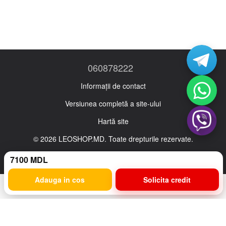
060878222
Informații de contact
Versiunea completă a site-ului
Hartă site
© 2026 LEOSHOP.MD. Toate drepturile rezervate.
Ro
Ru
7100 MDL
Adauga in cos
Solicita credit
Magazin online creat cu Horoshop