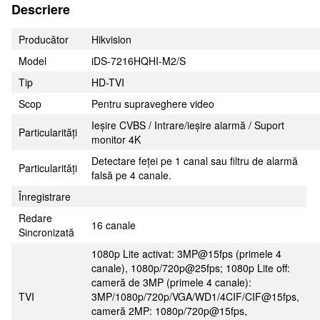
Descriere
Producător
Hikvision
Model
iDS-7216HQHI-M2/S
Tip
HD-TVI
Scop
Pentru supraveghere video
Ieșire CVBS / Intrare/ieșire alarmă / Suport
Particularități
monitor 4K
Detectare feței pe 1 canal sau filtru de alarmă
Particularități
falsă pe 4 canale.
Înregistrare
Redare
16 canale
Sincronizată
1080p Lite activat: 3MP@15fps (primele 4
canale), 1080p/720p@25fps; 1080p Lite off:
cameră de 3MP (primele 4 canale):
TVI
3MP/1080p/720p/VGA/WD1/4CIF/CIF@15fps,
cameră 2MP: 1080p/720p@15fps,