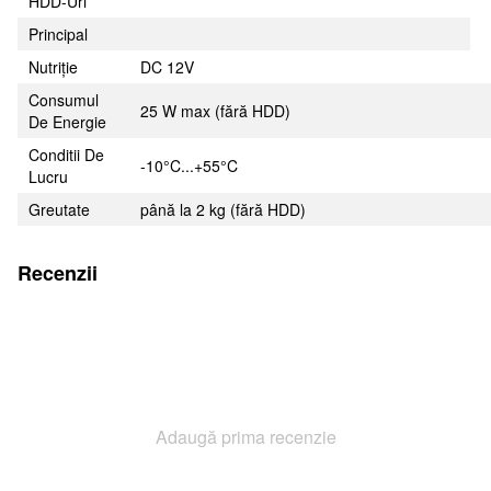
HDD-Uri
Principal
Nutriție
DC 12V
Consumul
25 W max (fără HDD)
De Energie
Conditii De
-10°C...+55°C
Lucru
Greutate
până la 2 kg (fără HDD)
Recenzii
Adaugă prima recenzie