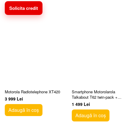
Solicita credit
Motorola Radiotelephone XT420
Smartphone Motorolarola
Talkabout T62 twin-pack +
3 999 Lei
charger, Blue
1 499 Lei
Adaugă în coș
Adaugă în coș