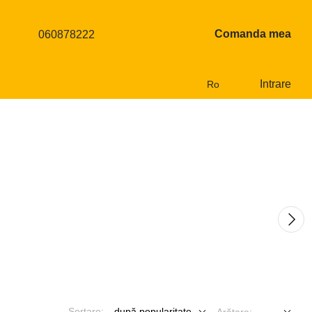
Comanda mea
060878222
Intrare
Ro
Sortare:
după popularitate