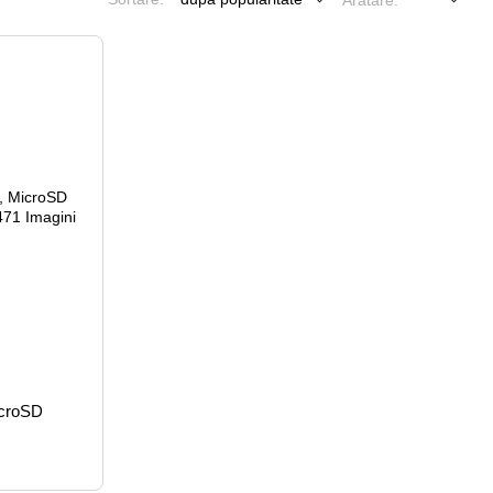
Arătare:
icroSD