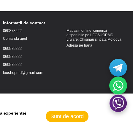
Informații de contact
060878222
Magazin online: comenzi
disponibile pe LEOSHOP.MD
Comanda apel
Livrare: Chișinău și toată Moldova
Adresa pe hartă
060878222
060878222
060878222
leoshopmd@gmail.com
a experienței
Sunt de acord