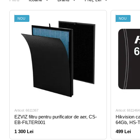
NOU
NOU
Articol: 6611367
Articol: 6611464
EZVIZ filtru pentru purificator de aer, CS-
Hikvision c
EB-FILTER001
64Gb, HS-
1 300 Lei
499 Lei