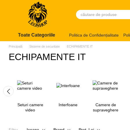
Mergi la conținutul principal
Toate Categoriile
Politica de Confidențialitate
Pol
Principală
Sisteme de securitate
ECHIPAMENTE IT
ECHIPAMENTE IT
Seturi camere
Interfoane
Camere de
video
supraveghere
Filtru
Icoane
Brand
Preț, Lei