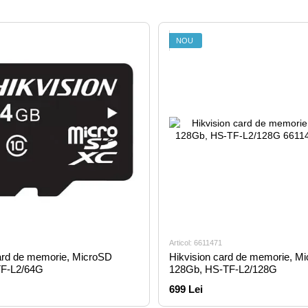
NOU
Articol: 6611471
ard de memorie, MicroSD
Hikvision card de memorie, M
TF-L2/64G
128Gb, HS-TF-L2/128G
699 Lei