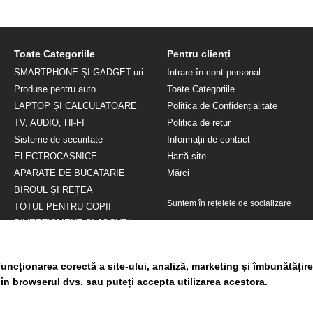
Toate Categoriile
Pentru clienți
SMARTPHONE ȘI GADGET-uri
Intrare în cont personal
Produse pentru auto
Toate Categoriile
LAPTOP ȘI CALCULATOARE
Politica de Confidențialitate
TV, AUDIO, HI-FI
Politica de retur
Sisteme de securitate
Informații de contact
ELECTROCASNICE
Hartă site
APARATE DE BUCATARIE
Mărci
BIROUL ȘI REȚEA
Suntem în rețelele de socializare
TOTUL PENTRU COPII
DIVERTISMENT ȘI JOCURI
FRUMUSEȚE ȘI SĂNĂTATE
Genți si Articole voiaj
uncționarea corectă a site-ului, analiză, marketing și îmbunătățire
Gradina si terasa
 în browserul dvs. sau puteți accepta utilizarea acestora.