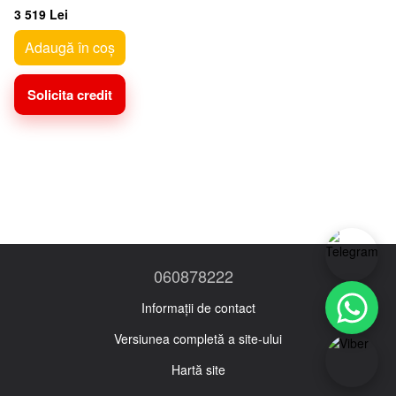
(Black/Blue) (5716665)
3 519 Lei
Adaugă în coș
Solicita credit
060878222
Informații de contact
Versiunea completă a site-ului
Hartă site