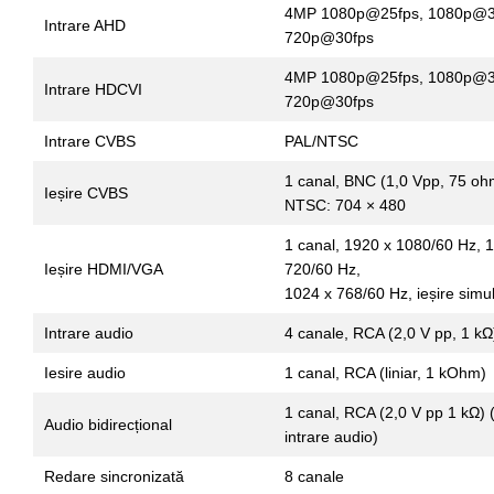
4MP 1080p@25fps, 1080p@3
Intrare AHD
720p@30fps
4MP 1080p@25fps, 1080p@3
Intrare HDCVI
720p@30fps
Intrare CVBS
PAL/NTSC
1 canal, BNC (1,0 Vpp, 75 ohm
Ieșire CVBS
NTSC: 704 × 480
1 canal, 1920 x 1080/60 Hz, 
Ieșire HDMI/VGA
720/60 Hz,
1024 x 768/60 Hz, ieșire si
Intrare audio
4 canale, RCA (2,0 V pp, 1 kΩ)
Iesire audio
1 canal, RCA (liniar, 1 kOhm)
1 canal, RCA (2,0 V pp 1 kΩ) 
Audio bidirecțional
intrare audio)
Redare sincronizată
8 canale