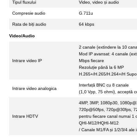
Tipul fluxului
Video, video și audio
Compresie audio
G.711u
Rata de biți audio
64 kbps
Video/Audio
2 canale (extindere la 10 cana
Mod IP avansat: 4 canale (ext
Intrare video IP
Mbps fiecare
Rezoluție până la 6 MP
H.265+/H.265/H.264+/H Supor
Interfață BNC cu 8 canale
Intrare video analogica
(1,0 Vpp, 75 ohmi), acceptă c
4MP, 3MP, 1080p30, 1080p@
720p@50fps, 720p@30fps, 72
Intrare HDTV
pentru fiecare canal numai 1
QHI-M12/HQHI-M12
/ Canale M1/FA și 1/2/3/4 al