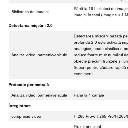
Până la 16 biblioteci de imagin
Biblioteca de imagini
imagini în total (imagine ≤ 1 
Detectarea mișcării 2.0
Detectarea mișcării bazată pe 
profundă 2.0 este activată imp
analogice, poate clasifica o p
Analiza video: oameni/vehicule
reduce foarte mult numărul d
obiecte precum frunzele și lu
Suport pentru căutare rapidă 
eveniment
Protecție perimetrală
Analiza video: oameni/vehicule
Până la 4 canale
Înregistrare
compresie video
H.265 Pro+/H.265 Pro/H.265/
Fluxul principal: