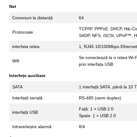
Net
Conexiuni la distanță
64
TCP/IP, PPPoE, DHCP, Hik-C
Protocoale
SADP, NFS, iSCSI, UPnP™, 
interfata retea
1, RJ45 10/100Mbps Ethernet
Se conectează la o rețea Wi-F
Wifi
prin interfața USB
Interfețe auxiliare
SATA
1 interfață SATA, până la 10 T
Interfață serială
RS-485 (semi duplex)
Față: 1 × USB 2.0
interfață USB
Spate: 1 × USB 2.0
Intrare/ieșire alarmă
8/4