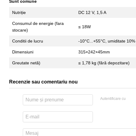
Sunt comune
Nutriție
DC 12 V, 1,5 A
Consumul de energie (fara
≤ 18W
stocare)
Conditii de lucru
-10°C...+55°C, umiditate 10
Dimensiuni
315×242×45mm
Greutate netă)
≤ 1,78 kg (fără depozitare)
Recenzie sau comentariu nou
Autentificare cu