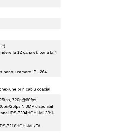
le)
indere la 12 canale), până la 4
t pentru camere IP . 264
onexiune prin cablu coaxial
25fps, 720p@60fps,
0p@25fps *: 3MP disponibil
 canal iDS-7204HQHI-M12/HI-
e iDS-7216HQHI-M1/FA.