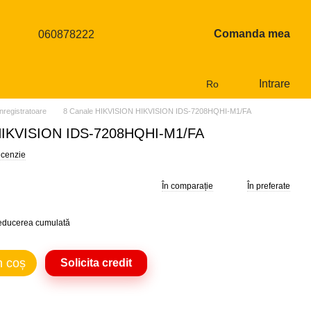
Comanda mea
060878222
Intrare
Ro
Inregistratoare
8 Canale HIKVISION HIKVISION IDS-7208HQHI-M1/FA
HIKVISION IDS-7208HQHI-M1/FA
ecenzie
În comparație
În preferate
reducerea cumulată
n coș
Solicita credit