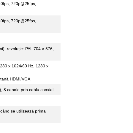
0fps, 720p@25fps,
0fps, 720p@25fps,
i), rezoluție: PAL 704 × 576,
1280 x 1024/60 Hz, 1280 x
multană HDMI/VGA
, 8 canale prin cablu coaxial
(când se utilizează prima