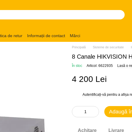
itica de retur
Informații de contact
Mărci
Principală
Sisteme de securitate
8 Canale HIKVISION 
În stoc
Articol: 6622935
Lasă o r
4 200 Lei
Autentificați-vă
pentru a afișa 
%
Adaugă î
Achitare
Livrare