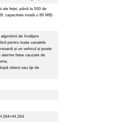
i ale feței, până la 500 de
MB, capacitate totală ≤ 80 MB)
algoritmii de învățare
licit pentru toate canalele
ersoană și un vehicul și poate
e alarme false cauzate de
mina;
după obiect sau tip de
H.264+/H.264