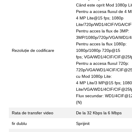
Când este oprit Mod 1080p Li
Pentru a accesa fluxul de 4 M
4 MP Lite@15 fps; 1080p
Lite/720p/WD1/4CIF/VGA/CIF
Pentru acces la flux de 3MP:
3MP/1080p/720p/VGA/WD1/4
Pentru acces la flux 1080p:
Rezoluție de codificare
1080p/1080p 720p@15
fps; VGA/WD1/4CIF/CIF@25fp
Pentru a accesa fluxul 720p:
720p/VGA/WD1/4CIF/CIF@25f
cu Mod 1080p Lite:
4 MP Lite/3 MP@15 fps; 1080
Lite/VGA/WD1/4CIF/CIF@25fp
Flux secundar: WD1/4CIF@12f
(N)
Rata de transfer video
De la 32 Kbps la 6 Mbps
fir dublu
Sprijinit