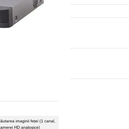
ăutarea imaginii feței (1 canal,
camerei HD analogice)