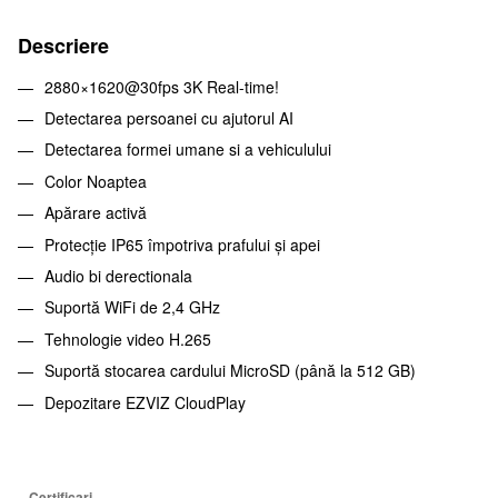
Descriere
2880×1620@30fps 3K Real-time!
Detectarea persoanei cu ajutorul AI
Detectarea formei umane si a vehiculului
Color Noaptea
Apărare activă
Protecție IP65 împotriva prafului și apei
Audio bi derectionala
Suportă WiFi de 2,4 GHz
Tehnologie video H.265
Suportă stocarea cardului MicroSD (până la 512 GB)
Depozitare EZVIZ CloudPlay
Certificari