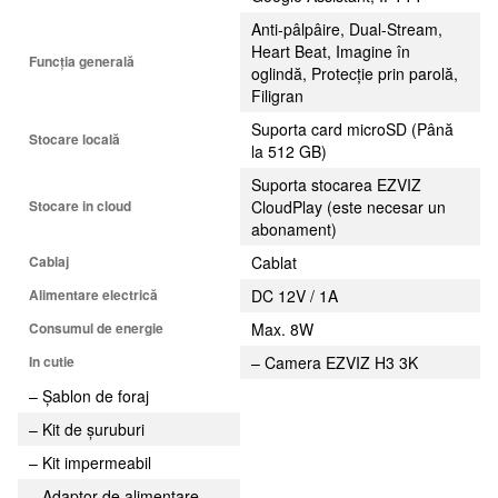
Anti-pâlpâire, Dual-Stream,
Heart Beat, Imagine în
Funcția generală
oglindă, Protecție prin parolă,
Filigran
Suporta card microSD (Până
Stocare locală
la 512 GB)
Suporta stocarea EZVIZ
Stocare in cloud
CloudPlay (este necesar un
abonament)
Cablaj
Cablat
Alimentare electrică
DC 12V / 1A
Consumul de energie
Max. 8W
In cutie
– Camera EZVIZ H3 3K
– Şablon de foraj
– Kit de șuruburi
– Kit impermeabil
– Adaptor de alimentare