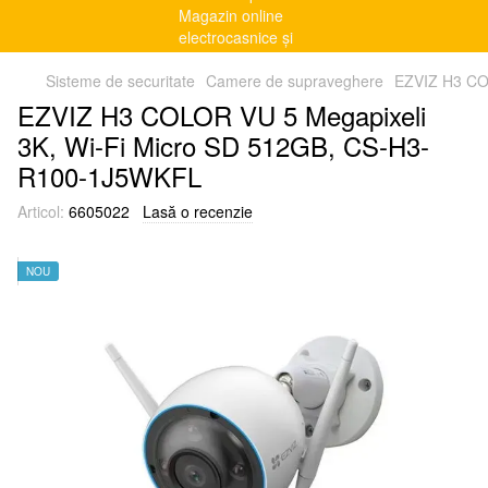
Sisteme de securitate
Camere de supraveghere
EZVIZ H3 CO
EZVIZ H3 COLOR VU 5 Megapixeli
3K, Wi-Fi Micro SD 512GB, CS-H3-
R100-1J5WKFL
Articol:
6605022
Lasă o recenzie
NOU