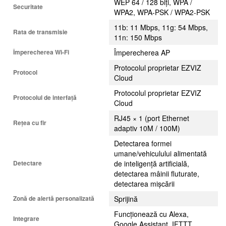
WEP 64 / 128 biți, WPA /
Securitate
WPA2, WPA-PSK / WPA2-PSK
11b: 11 Mbps, 11g: 54 Mbps,
Rata de transmisie
11n: 150 Mbps
Împerecherea Wi-Fi
Împerecherea AP
Protocolul proprietar EZVIZ
Protocol
Cloud
Protocolul proprietar EZVIZ
Protocolul de interfață
Cloud
RJ45 × 1 (port Ethernet
Rețea cu fir
adaptiv 10M / 100M)
Detectarea formei
umane/vehiculului alimentată
Detectare
de inteligență artificială,
detectarea mâinii fluturate,
detectarea mișcării
Zonă de alertă personalizată
Sprijină
Funcționează cu Alexa,
Integrare
Google Assistant, IFTTT