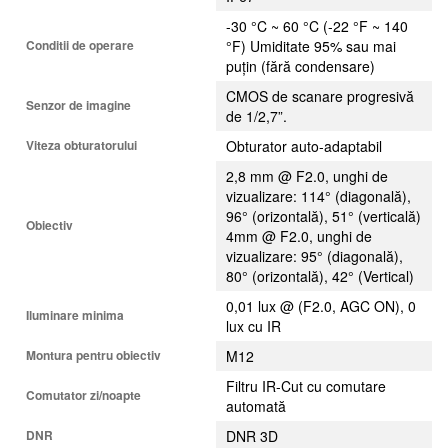
-30 °C ~ 60 °C (-22 °F ~ 140
Conditii de operare
°F) Umiditate 95% sau mai
puțin (fără condensare)
CMOS de scanare progresivă
Senzor de imagine
de 1/2,7”.
Viteza obturatorului
Obturator auto-adaptabil
2,8 mm @ F2.0, unghi de
vizualizare: 114° (diagonală),
96° (orizontală), 51° (verticală)
Obiectiv
4mm @ F2.0, unghi de
vizualizare: 95° (diagonală),
80° (orizontală), 42° (Vertical)
0,01 lux @ (F2.0, AGC ON), 0
Iluminare minima
lux cu IR
Montura pentru obiectiv
M12
Filtru IR-Cut cu comutare
Comutator zi/noapte
automată
DNR
DNR 3D