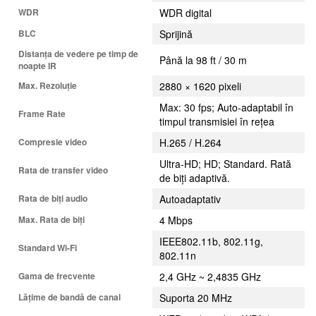
WDR
WDR digital
BLC
Sprijină
Distanța de vedere pe timp de
Până la 98 ft / 30 m
noapte IR
Max. Rezoluţie
2880 × 1620 pixeli
Max: 30 fps; Auto-adaptabil în
Frame Rate
timpul transmisiei în rețea
Compresie video
H.265 / H.264
Ultra-HD; HD; Standard. Rată
Rata de transfer video
de biți adaptivă.
Rata de biți audio
Autoadaptativ
Max. Rata de biți
4 Mbps
IEEE802.11b, 802.11g,
Standard Wi-Fi
802.11n
Gama de frecvente
2,4 GHz ~ 2,4835 GHz
Lățime de bandă de canal
Suporta 20 MHz