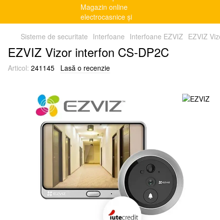
Sisteme de securitate
Interfoane
Interfoane EZVIZ
EZVIZ Viz
EZVIZ Vizor interfon CS-DP2C
Articol:
241145
Lasă o recenzie