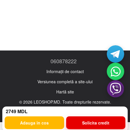
060878222
Informații de contact
Versiunea completă a site-ului
Hartă site
© 2026 LEOSHOP.MD. Toate drepturile rezervate.
Ro
Ru
2749 MDL
Adauga in cos
Solicita credit
Magazin online creat cu Horoshop