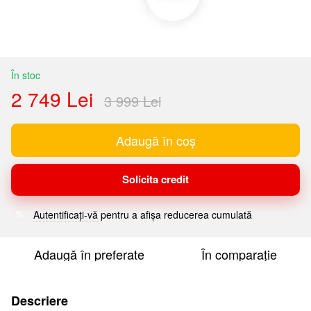
În stoc
2 749 Lei
3 999 Lei
Adaugă în coș
Solicita credit
Autentificați-vă
pentru a afișa reducerea cumulată
%
Adaugă în preferate
În comparație
Descriere