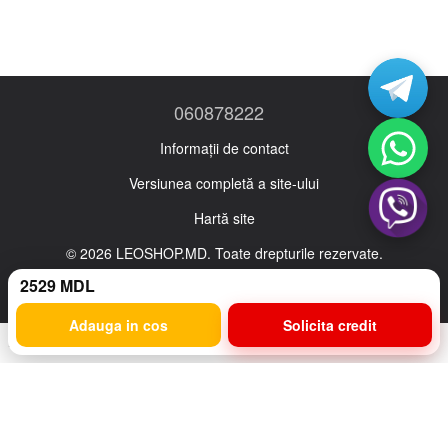
060878222
Informații de contact
Versiunea completă a site-ului
Hartă site
© 2026 LEOSHOP.MD. Toate drepturile rezervate.
Ro
Ru
2529 MDL
Adauga in cos
Solicita credit
Magazin online creat cu Horoshop