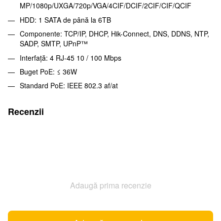
MP/1080p/UXGA/720p/VGA/4CIF/DCIF/2CIF/CIF/QCIF
HDD: 1 SATA de până la 6TB
Componente: TCP/IP, DHCP, Hik-Connect, DNS, DDNS, NTP,
SADP, SMTP, UPnP™
Interfață: 4 RJ-45 10 / 100 Mbps
Buget PoE: ≤ 36W
Standard PoE: IEEE 802.3 af/at
Recenzii
Adaugă prima recenzie