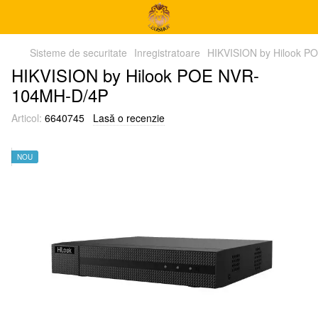
Sisteme de securitate
Inregistratoare
HIKVISION by Hilook 
HIKVISION by Hilook POE NVR-
104MH-D/4P
Articol:
6640745
Lasă o recenzie
NOU