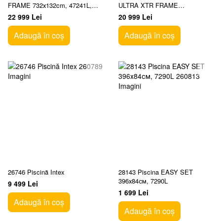
FRAME 732х132cm, 47241L,
ULTRA XTR FRAME
cadru metalic
732х366х132см, 31805L
22 999 Lei
20 999 Lei
Adaugă în coș
Adaugă în coș
26746 Piscină Intex
28143 Piscina EASY SET
396х84см, 7290L
9 499 Lei
1 699 Lei
Adaugă în coș
Adaugă în coș