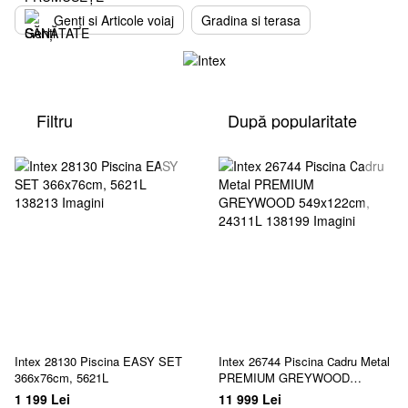
Genți si Articole voiaj
Gradina si terasa
Filtru
După popularitate
Intex 28130 Piscina EASY SET
Intex 26744 Piscina Сadru Metal
366x76cm, 5621L
PREMIUM GREYWOOD
549x122cm, 24311L
1 199 Lei
11 999 Lei