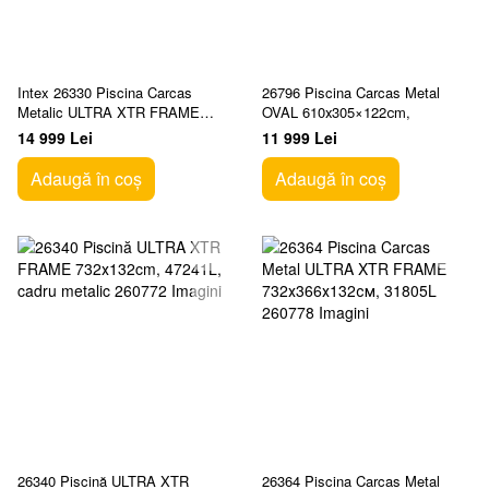
Intex 26330 Piscina Carcas
26796 Piscina Carcas Metal
Metalic ULTRA XTR FRAME
OVAL 610х305×122сm,
549x132cm, 26423L
14 999 Lei
11 999 Lei
Adaugă în coș
Adaugă în coș
26340 Piscină ULTRA XTR
26364 Piscina Carcas Metal