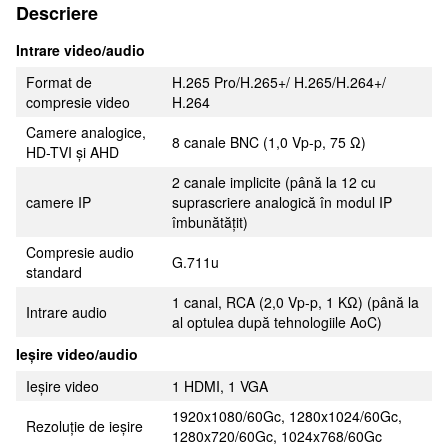
Descriere
Intrare video/audio
Format de
H.265 Pro/H.265+/ H.265/H.264+/
compresie video
H.264
Camere analogice,
8 canale BNC (1,0 Vp-p, 75 Ω)
HD-TVI și AHD
2 canale implicite (până la 12 cu
camere IP
suprascriere analogică în modul IP
îmbunătățit)
Compresie audio
G.711u
standard
1 canal, RCA (2,0 Vp-p, 1 KΩ) (până la
Intrare audio
al optulea după tehnologiile AoC)
Ieșire video/audio
Ieșire video
1 HDMI, 1 VGA
1920x1080/60Gc, 1280x1024/60Gc,
Rezoluție de ieșire
1280x720/60Gc, 1024x768/60Gc