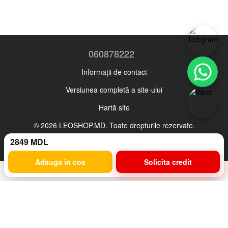
060878222
Informații de contact
Versiunea completă a site-ului
Hartă site
© 2026 LEOSHOP.MD. Toate drepturile rezervate.
Ro
Ru
2849 MDL
Adauga in cos
Solicita credit
Magazin online creat cu Horoshop