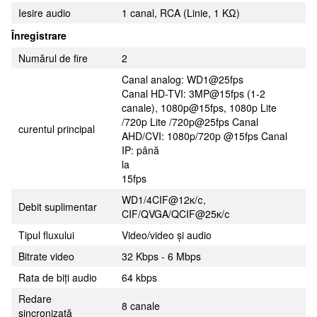
Iesire audio
1 canal, RCA (Linie, 1 KΩ)
Înregistrare
Numărul de fire
2
Canal analog: WD1@25fps
Canal HD-TVI: 3MP@15fps (1-2
canale), 1080p@15fps, 1080p Lite
/720p Lite /720p@25fps Canal
curentul principal
AHD/CVI: 1080p/720p @15fps Canal
IP: până
la
15fps
WD1/4CIF@12к/с,
Debit suplimentar
CIF/QVGA/QCIF@25к/с
Tipul fluxului
Video/video și audio
Bitrate video
32 Kbps - 6 Mbps
Rata de biți audio
64 kbps
Redare
8 canale
sincronizată