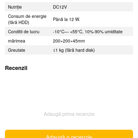
Nutriție
DC12V
Consum de energie
Până la 12 W.
(fără HDD)
Conditii de lucru
-10°C— +55°C, 10%-90% umiditate
mărimea
200×200×45mm
Greutate
≤1 kg (fără hard disk)
Recenzii
Adaugă prima recenzie
Adaugă o recenzie