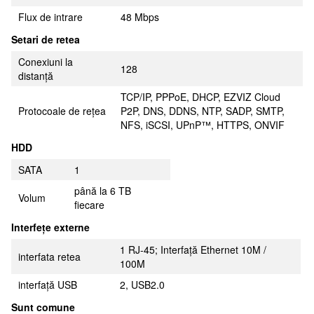
Flux de intrare
48 Mbps
Setari de retea
Conexiuni la
128
distanță
TCP/IP, PPPoE, DHCP, EZVIZ Cloud
Protocoale de rețea
P2P, DNS, DDNS, NTP, SADP, SMTP,
NFS, iSCSI, UPnP™, HTTPS, ONVIF
HDD
SATA
1
până la 6 TB
Volum
fiecare
Interfețe externe
1 RJ-45; Interfață Ethernet 10M /
interfata retea
100M
interfață USB
2, USB2.0
Sunt comune