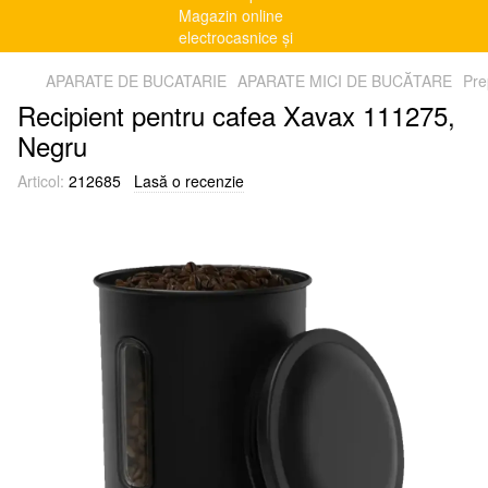
APARATE DE BUCATARIE
APARATE MICI DE BUCĂTARE
Pre
Recipient pentru cafea Xavax 111275,
Negru
Articol:
212685
Lasă o recenzie