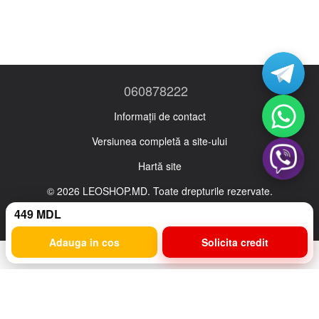
060878222
Informații de contact
Versiunea completă a site-ului
Hartă site
© 2026 LEOSHOP.MD. Toate drepturile rezervate.
Ro
Ru
449 MDL
Adauga in cos
Solicita credit
Magazin online creat cu Horoshop