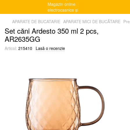
APARATE DE BUCATARIE
APARATE MICI DE BUCĂTARE
Pre
Set căni Ardesto 350 ml 2 pcs,
AR2635GG
Articol:
215410
Lasă o recenzie