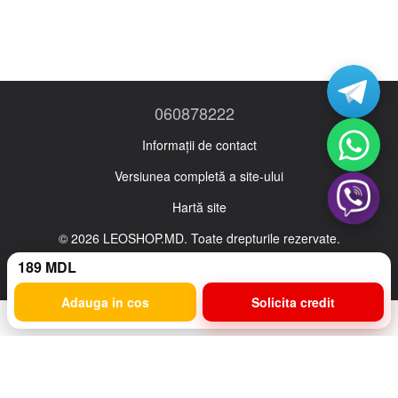
060878222
Informații de contact
Versiunea completă a site-ului
Hartă site
© 2026 LEOSHOP.MD. Toate drepturile rezervate.
Ro
Ru
189 MDL
Adauga in cos
Solicita credit
Magazin online creat cu Horoshop